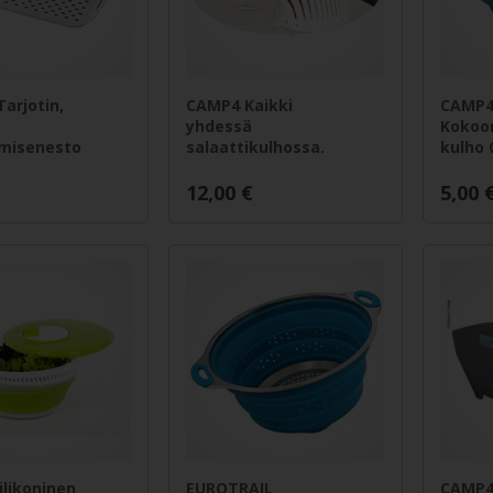
Tarjotin,
CAMP4 Kaikki
CAMP
yhdessä
Kokoo
umisenesto
salaattikulhossa.
kulho 
12,00
€
5,00
likoninen
EUROTRAIL
CAMP4