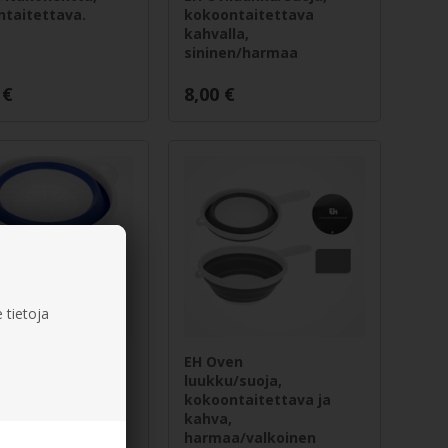
taitettava.
kokoontaitettava
kahvalla,
sininen/harmaa
€
8,00
€
 tietoja
äppä/si,
EH Oven
taitettava,
luukku/suoja,
n/valkoinen
kokoontaitettava ja
kahva,
harmaa/valkoinen