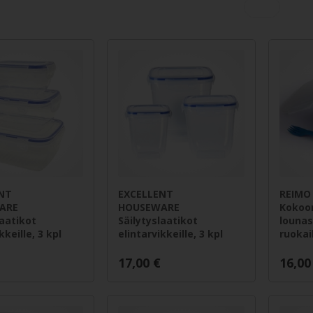
NT
EXCELLENT
REIMO
ARE
HOUSEWARE
Kokoo
laatikot
Säilytyslaatikot
lounas
kkeille, 3 kpl
elintarvikkeille, 3 kpl
ruokai
17,00
€
16,00