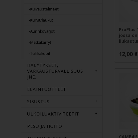
-Kuivaustelineet
-Kurvit/laukut
ProPlus 
-Aurinkovarjot
jossa on
liukast
-Matkakärryt
12,00
€
-Tuhkakupit
HÄLYTYKSET,
VARKAUSTURVALLISUUS
JNE.
ELÄINTUOTTEET
SISUSTUS
ULKOILUAKTIVITEETIT
PESU JA HOITO
CAMP4 Si