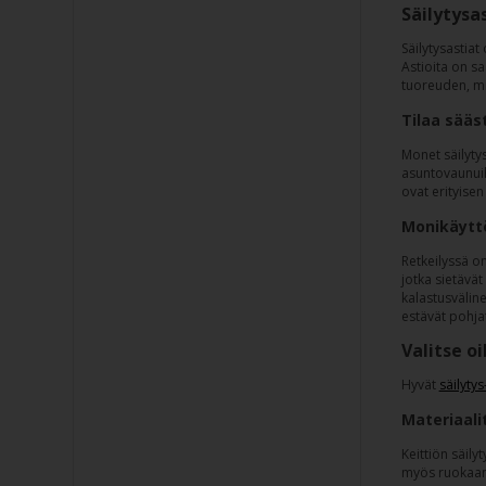
Säilytysas
Säilytysastiat
Astioita on sa
tuoreuden, mi
Tilaa sääs
Monet säilytys
asuntovaunuihi
ovat erityisen
Monikäyttö
Retkeilyssä on
jotka sietävät
kalastusväline
estävät pohjat
Valitse oi
Hyvät
säilytys
Materiaali
Keittiön säily
myös ruokaan 