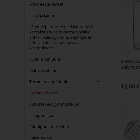
-Välineet ja veitset
-Lasit ja kannut
-Gryder/pander ei ole käännettävissä
kontekstista riippumatta. Voisitko
antaa lisätietoja tai lauseyhteyden,
jotta voisin tarjota sopivan
käännöksen?
-Omnia Miniuuni
MODULA
Säilytysa
-Kahvinkeittimet
Termospullot / Kupit
13,00
€
-Säilytys/kulhot
-Mauste- ja öljyannostelijat
-Lämpömittari
-Monipuolinen keittiö
-Siivous/jäte