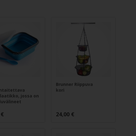
Brunner Riippuva
ntaitettava
kori
laatikko, jossa on
luvälineet
€
24,00
€