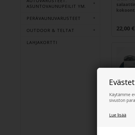
AUTOVARUSTEET.
salaatti
ASUNTOVAUNUPEILIT YM.
kokoonta
PERÄVAUNUVARUSTEET
22,00
€
OUTDOOR & TELTAT
LAHJAKORTTI
Evästet
Käytämme evä
sivuston para
EH Ovilu
kokoont
Lue lisää
sininen