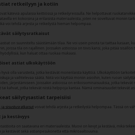
tiat retkeilyyn ja kotiin
 ovat käteviä apulaisia keittiössä ja retkeilyreissulla. Ne helpottavat ruokatarvi
atavilla eri kokoisina ja erilaisista materiaaleista, joten ne soveltuvat moniin ta
kä voi tehdä arjesta ja retkeilystä hieman helpompaa.
tävät säilytysratkaisut
astiat on suunniteltu säästämään tilaa. Ne voi usein pinota tai taittaa kasaan, kun 
n, joissa tila on rajallinen. Joissakin astioissa on tiivis kansi, joka pitää sisällön
 hyödyllisiä, kun haluat ottaa ruokaa mukaasi.
iset astiat ulkokäyttöön
 hyvä olla varusteita, jotka kestävät monenlaista käyttöä. Ulkokäyttöön tarkoitetu
 iskuja ja vaihtelevaa säätä. Niitä voi käyttää moniin asioihin, kuten ruoan säilytt
iden, järjestämiseen. Joissakin astioissa on erikoisominaisuuksia, jotka tekevät n
 tai kahvat, jotka tekevät niistä helppoja kantaa. Nämä ominaisuudet tekevät ast
keat säilytysastiat tarpeisiisi
- ja sisustusratkaisut
voivat tehdä arjesta ja retkeilystä helpompaa. Tässä on vähä
t ja kestävyys
tysastioita on saatavana eri materiaaleista. Muovi on kevyt ja kestävä, mikä teke
ja kestävät sekä astianpesukonetta että mikroaaltouunia.