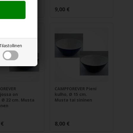
€
9,00
€
Tilastollinen
OREVER
CAMPFOREVER Pieni
 jossa on
kulho, Ø 15 cm.
 Ø 22 cm. Musta
Musta tai sininen
ninen
€
8,00
€