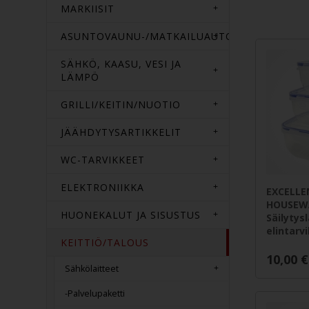
MARKIISIT
ASUNTOVAUNU-/MATKAILUAUTOTARVIKKEET
SÄHKÖ, KAASU, VESI JA
LÄMPÖ
GRILLI/KEITIN/NUOTIO
JÄÄHDYTYSARTIKKELIT
WC-TARVIKKEET
ELEKTRONIIKKA
EXCELLE
HOUSEW
HUONEKALUT JA SISUSTUS
Säilytys
elintarvi
KEITTIÖ/TALOUS
10,00
€
Sähkölaitteet
-Palvelupaketti