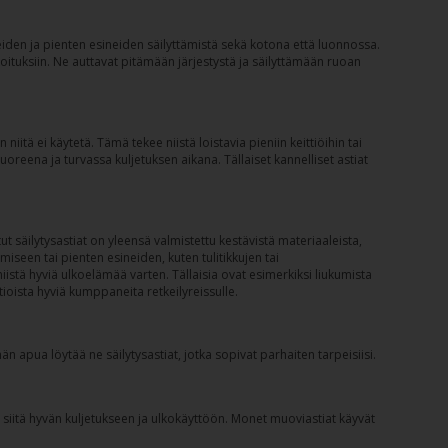
kkeiden ja pienten esineiden säilyttämistä sekä kotona että luonnossa.
rkoituksiin. Ne auttavat pitämään järjestystä ja säilyttämään ruoan
niitä ei käytetä. Tämä tekee niistä loistavia pieniin keittiöihin tai
 tuoreena ja turvassa kuljetuksen aikana. Tällaiset kannelliset astiat
t säilytysastiat on yleensä valmistettu kestävistä materiaaleista,
ämiseen tai pienten esineiden, kuten tulitikkujen tai
iistä hyviä ulkoelämää varten. Tällaisia ovat esimerkiksi liukumista
ioista hyviä kumppaneita retkeilyreissulle.
n apua löytää ne säilytysastiat, jotka sopivat parhaiten tarpeisiisi.
e siitä hyvän kuljetukseen ja ulkokäyttöön. Monet muoviastiat käyvät