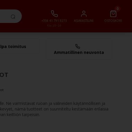
0
+358 41 791 8273
ASIAKASTILINI
OSTOSKORI
Klo 10–16
lpa toimitus
0,00 €
Ammatillinen neuvonta
HOT
hot
lle. Ne varmistavat ruoan ja välineiden käytännöllisen ja
 kevyet, nämä tuotteet on suunniteltu kestämään erilaisia
an keittiön tarpeisiin.