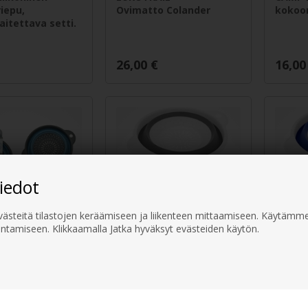
riepu,
Ovimatto Colander
kokoon
itettava setti.
26,00
€
16,00
iedot
steitä tilastojen keräämiseen ja liikenteen mittaamiseen. Käytämme
ntamiseen. Klikkaamalla Jatka hyväksyt evästeiden käytön.
ukku/suoja,
Oven läppä/si,
Oven l
aitettava,
kokoontaitettava,
kokoon
/harmaa
harmaa/valkoinen
sinine