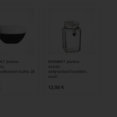
T Juoma-
WOMBAT Juoma-
to,
astiat,
alkoinen kulho 28
säilytyslasi/laatikko,
suuri
€
12,00
€