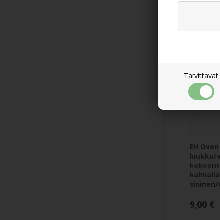
12,00
€
Tarvittavat
EH Oven
luukku/v
kokoont
kahvalla
sininen/
9,00
€