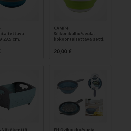
4
CAMP4
ntaitettava
Silikonikulho/seula,
Ø 23,5 cm.
kokoontaitettava setti.
€
20,00
€
 Näkökenttä,
EH Oviluukku/suoja,