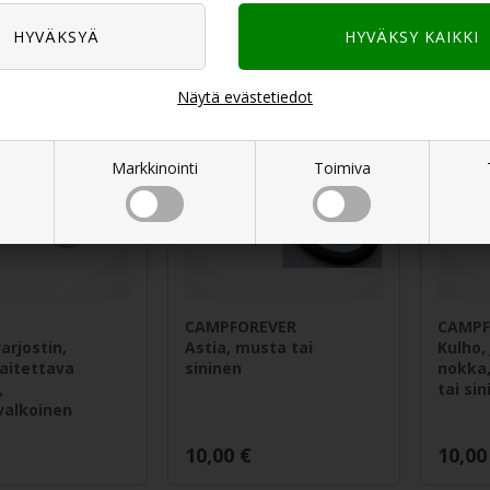
11,00
€
11,00
Näytä evästetiedot
Markkinointi
Toimiva
CAMPFOREVER
CAMPF
arjostin,
Astia, musta tai
Kulho,
aitettava
sininen
nokka,
,
tai si
valkoinen
10,00
€
10,00