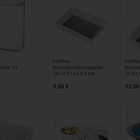
ProPlus
ProPlu
stia, 2 l.
Ruokailuvälinetarjotin
Ruokai
24,7 x 17,2 x 5,2 cm
33.2 x 
9,00
€
12,00