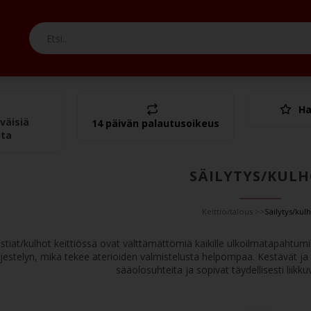
Ha
Yht.
väisiä
14 päivän palautusoikeus
ita
SÄILYTYS/KUL
Keittiö/talous
>>
Säilytys/kul
astiat/kulhot keittiössä ovat välttämättömiä kaikille ulkoilmatapahtumi
jestelyn, mikä tekee aterioiden valmistelusta helpompaa. Kestävät ja
sääolosuhteita ja sopivat täydellisesti liikkuv