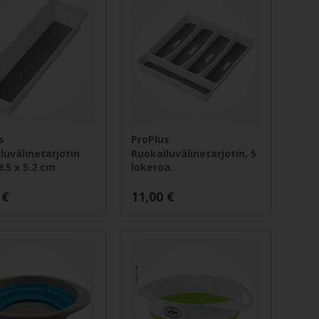
s
ProPlus
luvälinetarjotin
Ruokailuvälinetarjotin, 5
9.5 x 5.2 cm
lokeroa.
€
11,00
€