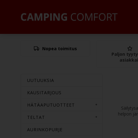
Nopea toimitus
Paljon tyyty
asiakka
UUTUUKSIA
KAUSITARJOUS
HÄTÄAPUTUOTTEET
Säilytys
helpon jär
TELTAT
AURINKOPURJE