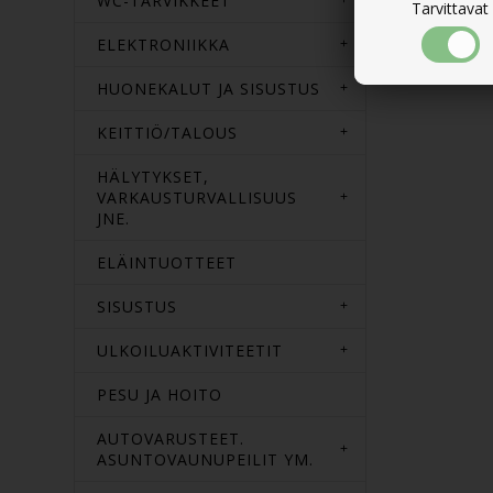
WC-TARVIKKEET
Tarvittavat
ELEKTRONIIKKA
HUONEKALUT JA SISUSTUS
KEITTIÖ/TALOUS
HÄLYTYKSET,
VARKAUSTURVALLISUUS
JNE.
ELÄINTUOTTEET
SISUSTUS
ULKOILUAKTIVITEETIT
PESU JA HOITO
AUTOVARUSTEET.
ASUNTOVAUNUPEILIT YM.