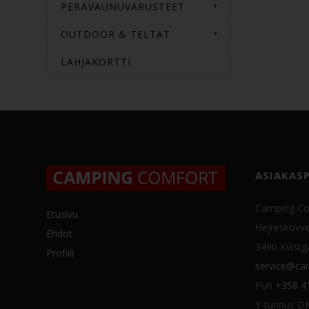
PERÄVAUNUVARUSTEET
OUTDOOR & TELTAT
LAHJAKORTTI
ASIAKAS
Camping Co
Etusivu
Hejreskovve
Ehdot
3490 Kvistg
Profiili
service@cam
Puh
+358 4
Y-tunnus D