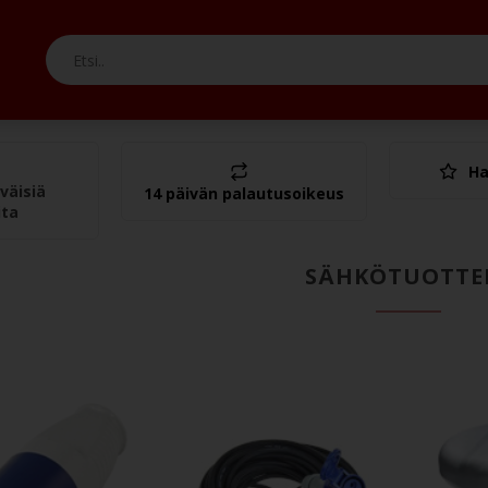
Ha
Yht.
väisiä
14 päivän palautusoikeus
ita
SÄHKÖTUOTTE