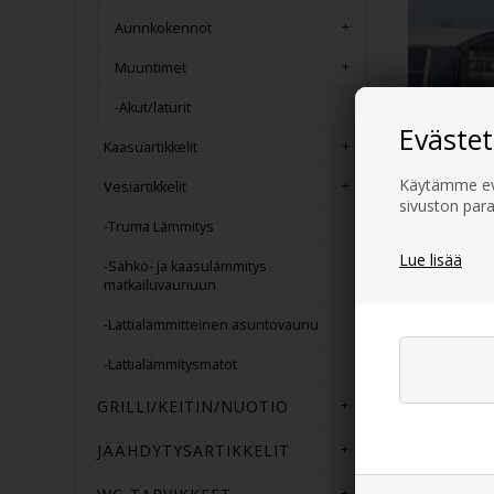
Aurinkokennot
Muuntimet
-Akut/laturit
Evästet
Kaasuartikkelit
Käytämme evä
Vesiartikkelit
sivuston para
-Truma Lämmitys
Au
Lue lisää
-Sähkö- ja kaasulämmitys
matkailuvaunuun
-Lattialämmitteinen asuntovaunu
Täältä löydät
Nopea toimit
-Lattialämmitysmatot
GRILLI/KEITIN/NUOTIO
JÄÄHDYTYSARTIKKELIT