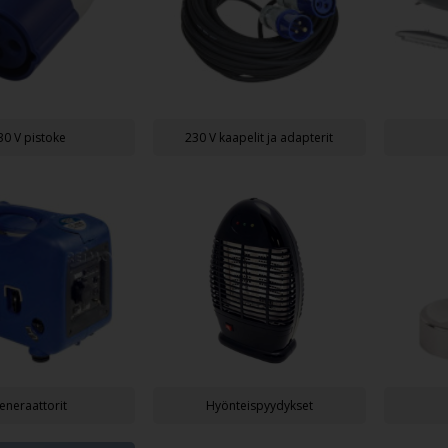
30 V pistoke
230 V kaapelit ja adapterit
eneraattorit
Hyönteispyydykset