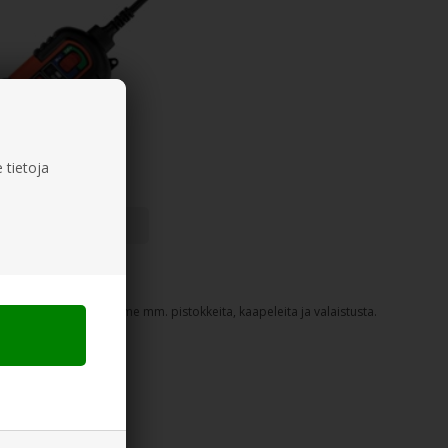
 tietoja
Akut/laturit
atso laaja valikoimamme mm. pistokkeita, kaapeleita ja valaistusta.