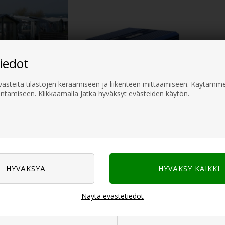
iedot
steitä tilastojen keräämiseen ja liikenteen mittaamiseen. Käytämme
ntamiseen. Klikkaamalla Jatka hyväksyt evästeiden käytön.
rinkokennot
Muuntimet
 kaikki tarvittavat sähkötarvikkeet asuntovaunuun pysyvään edulliseen hintaan! K
us!
Näytä evästetiedot