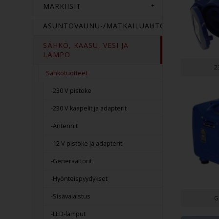
MARKIISIT
ASUNTOVAUNU-/MATKAILUAUTOTARVIKKEET
SÄHKÖ, KAASU, VESI JA
LÄMPÖ
2
Sähkötuotteet
-230 V pistoke
-230 V kaapelit ja adapterit
-Antennit
-12 V pistoke ja adapterit
-Generaattorit
-Hyönteispyydykset
-Sisävalaistus
G
-LED-lamput