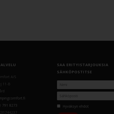
PALVELU
SAA ERITYISTARJOUKSIA
SÄHKÖPOSTITSE
mfort A/S
j 11-B
ård
pingcomfort.fi
1 791 8273
Hyväksyn ehdot
K31744237