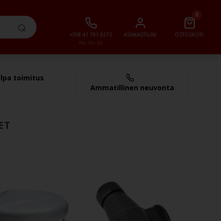
0
+358 41 791 8273
ASIAKASTILINI
OSTOSKORI
Klo 10–16
lpa toimitus
0,00 €
Ammatillinen neuvonta
ET