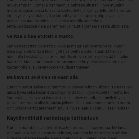
mukavamman luomalla pehmeän ja puhtaan alustan. Hyvä etuteltin
matto suojaa maasta tulevalta kosteudelta ja kylmyydeltä. Se helpottaa
järjestyksen ylläpitämistä ja luo viihtyisän ilmapiirin, olipa kyseessä
matkailuvaunu- tai telttailu. Oikealla matolla voit tehdä
telttailuretkestäsi vielä paremman ja nauttia ylimääräisestä ulkotilasta.
Valitse oikea etuteltin matto
Kun valitset etuteltin mattoa, koko ja materiaali ovat tärkeitä. Maton
tulisi sopia etutelttasi tilaan, jotta se peittää koko lattian. Materiaalin
tulee olla kestävää ja helposti puhdistettavaa, jotta se kestää telttailun
haasteet. Moni etuteltan matto on suunniteltu pitkäikäiseksi. Ne ovat
käytännöllisiä ja voivat toimia kaudesta toiseen.
Mukavuus avoimen taivaan alla
Etuteltin matot säilyttävät lämmön ja pitävät kylmän ulkona. Tämä tekee
niistä hyviä sekä kesän että syksyn telttailuun. Hyvä etuteltan matto luo
lämpimän ja kutsuvan ilmapiirin, mikä tekee etuteltasta miellyttävän
paikan rentoutua ulkoilupäivän jälkeen. Valikoimamme etuteltan matot
on huolella valittu antamaan sinulle hyvää laatua kohtuulliseen hintaan.
Käytännöllisiä ratkaisuja telttailuun
Etuteltin matot tekevät telttailusta helpompaa ja parempaa. Ne luovat
puhtaan ja kuivan alustan etutelttaan, suojaten kosteudelta ja tehden
siitä miellyttävän kävellä. Nämä matot on suunniteltu sopimaan