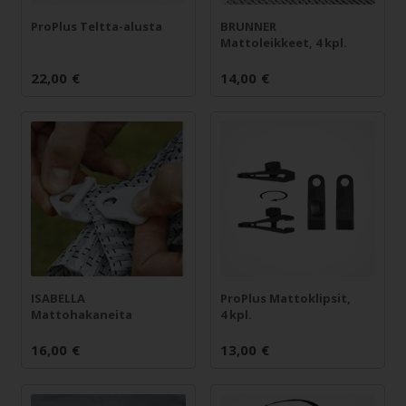
ProPlus Teltta-alusta
BRUNNER
Mattoleikkeet, 4 kpl.
22,00
€
14,00
€
ISABELLA
ProPlus Mattoklipsit,
Mattohakaneita
4 kpl.
16,00
€
13,00
€