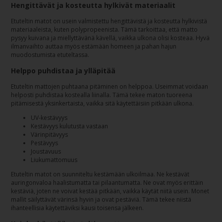
Hengittävät ja kosteutta hylkivät materiaalit
Etuteltin matot on usein valmistettu hengittävistä ja kosteutta hylkivistä
materiaaleista, kuten polypropeenista. Tämä tarkoittaa, että matto
pysyy kuivana ja miellyttävänä kävellä, vaikka ulkona olisi kosteaa. Hyvä
ilmanvaihto auttaa myös estämään homeen ja pahan hajun
muodostumista etuteltassa.
Helppo puhdistaa ja ylläpitää
Etuteltin mattojen puhtaana pitäminen on helppoa. Useimmat voidaan
helposti puhdistaa kostealla liinalla. Tämä tekee maton tuoreena
pitämisestä yksinkertaista, vaikka sitä käytettäisiin pitkään ulkona.
UV-kestävyys
Kestävyys kulutusta vastaan
Värinpitävyys
Pestävyys
Joustavuus
Liukumattomuus
Etuteltin matot on suunniteltu kestämään ulkoilmaa. Ne kestävät
auringonvaloa haalistumatta tai pilaantumatta. Ne ovat myös erittäin
kestäviä, joten ne voivat kestää pitkään, vaikka käytät niitä usein. Monet
mallit säilyttävät värinsä hyvin ja ovat pestäviä. Tämä tekee niistä
ihanteellisia käytettäviksi kausi toisensa jälkeen.