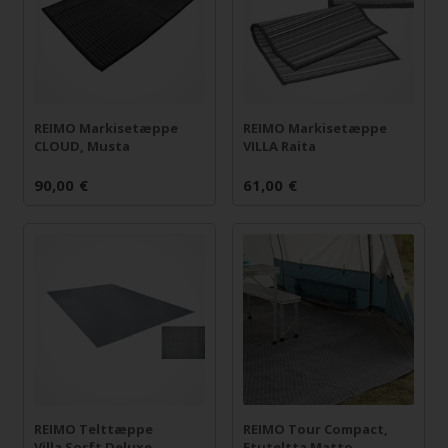
REIMO Markisetæppe
REIMO Markisetæppe
CLOUD, Musta
VILLA Raita
90,00
€
61,00
€
REIMO Telttæppe
REIMO Tour Compact,
Villa Sorft Deluxe,
Etuteltta Matto