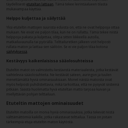
täydellisesti
etuteltan lattiaan
. Tämä tekee leirintäalueen tilasta
mukavampaa käyttää.
Helppo kuljettaa ja säilyttää
Yksi etuteltin mattojen suurista eduista on, että ne ovat helppoja ottaa
mukaan. Ne eivät vie paljon tilaa, kun ne on rullattu. Tämä tekee niistä
helppoja pakata ja kuljettaa, olitpa sitten liikkeellä autolla,
matkailuvaunulla tai pyörällä. Telttailuretken jälkeen voit helposti
rullata maton ja laittaa sen säilöön. Se ei vie paljon tilaa kotona
säilytyksessä
.
Kestävyys kaikenlaisissa sääolosuhteissa
Etuteltin matot on valmistettu kestävistä materiaaleista, jotka kestävät
vaihtelevia sääolosuhteita. Ne kestävät sateen, auringon ja tuulen
menettämättä hyviä ominaisuuksiaan. Monet näistä matoista ovat
myös helposti puhdistettavia, mikä tarkoittaa, että ne pysyvät siisteinä
pitkään. Säästä huolimatta hyvä etuteltan matto tarjoaa kuivan ja
miellyttävän pohjan telttailuun.
Etuteltin mattojen ominaisuudet
Etuteltin matoilla on monia hyviä ominaisuuksia, jotka tekevät niistä
välttämättömiä kaikille, jotka rakastavat telttailua. Tässä on joitain
tärkeimpiä etuja etuteltin maton käytöstä.