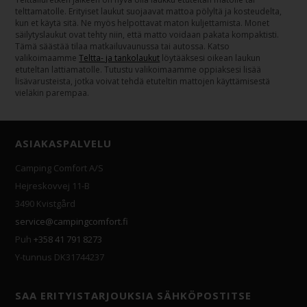
telttamatolle. Erityiset laukut suojaavat mattoa pölyltä ja kosteudelta,
kun et käytä sitä. Ne myös helpottavat maton kuljettamista. Monet
säilytyslaukut ovat tehty niin, että matto voidaan pakata kompaktisti.
Tämä säästää tilaa matkailuvaunussa tai autossa. Katso
valikoimaamme
Teltta- ja tankolaukut
löytääksesi oikean laukun
etuteltan lattiamatolle. Tutustu valikoimaamme oppiaksesi lisää
lisävarusteista, jotka voivat tehdä etuteltin mattojen käyttämisestä
vieläkin parempaa.
ASIAKASPALVELU
Camping Comfort A/S
Hejreskovvej 11-B
3490 Kvistgård
service@campingcomfort.fi
Puh
+358 41 791 8273
Y-tunnus DK31744237
SAA ERITYISTARJOUKSIA SÄHKÖPOSTITSE