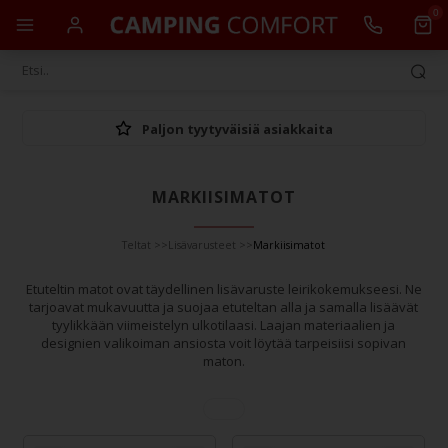
0
Paljon tyytyväisiä asiakkaita
MARKIISIMATOT
Teltat
>>
Lisävarusteet
>>
Markiisimatot
Etuteltin matot ovat täydellinen lisävaruste leirikokemukseesi. Ne
tarjoavat mukavuutta ja suojaa etuteltan alla ja samalla lisäävät
tyylikkään viimeistelyn ulkotilaasi. Laajan materiaalien ja
designien valikoiman ansiosta voit löytää tarpeisiisi sopivan
maton.