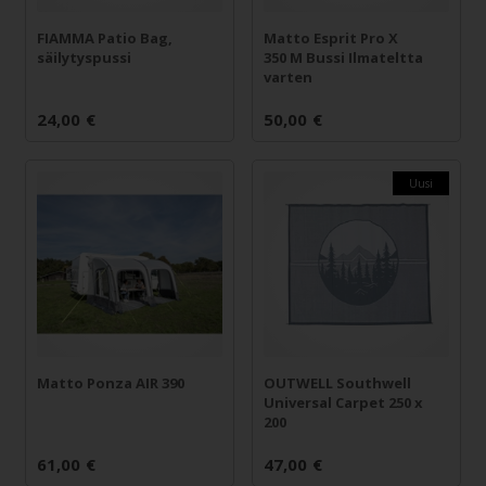
FIAMMA Patio Bag,
Matto Esprit Pro X
säilytyspussi
350 M Bussi Ilmateltta
varten
24,00
€
50,00
€
Uusi
Matto Ponza AIR 390
OUTWELL Southwell
Universal Carpet 250 x
200
61,00
€
47,00
€