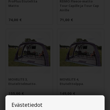
ProPlus Etuteltta
REIMO Fleece-matto
Matto
Tour Capille ja Tour Cap
Airille
74,00
€
71,00
€
MOVELITE 3,
MOVELITE 4,
Etutelttelmatto.
Etutelttolppa.
155,00
€
149,00
€
Evästetiedot