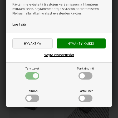
Käytämme evästeitä tilastojen keräämiseen ja liikenteen
mittaamiseen. Käytämme tietoja sivuston parantamiseen.
Klikkaamalla Jatka hyväksyt evästeiden käytön.
Lue lisää
REIMO Tour Easy 4,
MOVELITE 4,
Etutelttilmatto
Telttatyynyt
Näytä evästetiedot
60,00
€
48,00
€
Tarvittavat
Markkinointi
Toimiva
Tilastollinen