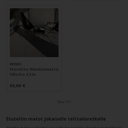
REIMO
Etuteltta-/Markiisimatto,
Villa Eco 2,5 m.
55,00
€
Sivu 1/1
Etuteltin matot jokaiselle telttailuretkelle
Etuteltin matot ovat tärkeä osa telttailuvarusteita. Ne tekevät etuteltasta