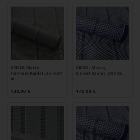
ARISOL Matto,
ARISOL Matto,
Harmaat Raidat, 3 x 5/6/7
Siniset Raidat, 3,0 mtr.
m.
138,00
€
140,00
€