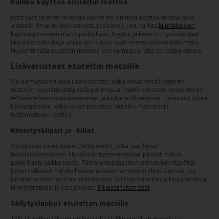
Kuinka käyttää etuteltin mattoa
Jotta saat etuteltin matosta kaiken irti, on hyvä asettaa se tasaiselle
alustalle ilman teräviä esineitä. Jos tuulee, voit harkita
kiinnikkeiden
käyttöä pitämään matto paikoillaan. Käytön jälkeen on hyvä ravistaa
lika pois matosta ja antaa sen kuivua hyvin ennen säilöön laittamista.
Huolehtimalla etuteltan matosta voit varmistaa, että se kestää vuosia.
Lisävarusteet etuteltin matoille
On olemassa erilaisia lisävarusteita, jotka voivat tehdä etuteltin
mattojen käyttämisestä vielä parempaa. Nämä varusteet voivat tehdä
telttailuretkestäsi mukavamman ja käytännöllisemmän. Tässä voit lukea
lisävarusteista, jotka voivat parantaa etuteltin mattojen ja
telttamattojen käyttöä.
Kiinnitysklipsit ja -kiilat
On tärkeää varmistaa etuteltin matto, jotta saat hyvän
telttailukokemuksen. Hyvät kiinnitysmenetelmät pitävät maton
paikoillaan, vaikka tuulisi. Tämä antaa tasaisen pinnan käveltäväksi.
Jotkut ratkaisut mahdollistavat useamman maton yhdistämisen, jos
tarvitset enemmän tilaa etuteltassasi. Voit löytää erilaisia käytännöllisiä
kiinnitysratkaisuja kategoriasta
Erilaiset teltan osat
.
Säilytyslaukut etuteltan matoille
Telttailuretken jälkeen on hyvä olla laukku etuteltan matolle tai