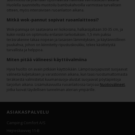
Huolella suunniteltu muotoilu bambukahvoilla varmistaa turvallisen
otteen, myös intensiivisen ruoanlaiton aikana.
Mitkä wok-pannut sopivat ruoanlaittoosi?
Wok-pannuja on saatavana eri kokoisina, halkaisijaltaan 30-35 cm, ja
kukin niistä on optimoitu erilaisiin tarkoituksiin. 1,5 mm paksu
teräsrakenne takaa nopean ja tasaisen lämmityksen, ja käytännöllinen
puukahva, johon on kiinnitetty ripustuskoukku, tekee käsittelystä
turvallista ja helppoa.
Miten pitää välineesi käyttövalmiina
Hyvä huolto on avain pitkään käyttöikään. Lämpösuojapussit suojaavat
välineitä kuljetuksen ja varastoinnin aikana, kun taas ruostumattomasta
teräksestä valmistetut kuumansuoja-alustat suojaavat pöytäpintoja
tarjoilun aikana. Lisämukavuutta ruoanlaitossa tarjoaa
Nuotiovälineet
,
jotka luovat täydellisen tunnelman aterian ympärille.
ASIAKASPALVELU
Camping Comfort A/S
Hejreskovvej 11-B