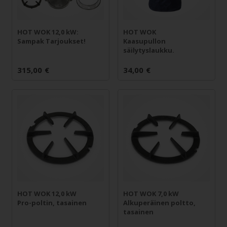
HOT WOK 12,0 kW:
HOT WOK
Sampak Tarjoukset!
Kaasupullon
säilytyslaukku.
315,00
€
34,00
€
HOT WOK 12,0 kW
HOT WOK 7,0 kW
Pro-poltin, tasainen
Alkuperäinen poltto,
tasainen