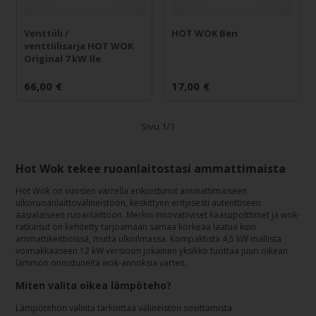
Venttiili /
HOT WOK Ben
venttiilisarja HOT WOK
Original 7 kW:lle
66,00
€
17,00
€
Sivu 1/1
Hot Wok tekee ruoanlaitostasi ammattimaista
Hot Wok on vuosien varrella erikoistunut ammattimaiseen
ulkoruoanlaittovälineistöön, keskittyen erityisesti autenttiseen
aasialaiseen ruoanlaittoon. Merkin innovatiiviset kaasupolttimet ja wok-
ratkaisut on kehitetty tarjoamaan samaa korkeaa laatua kuin
ammattikeittiöissä, mutta ulkoilmassa. Kompaktista 4,5 kW mallista
voimakkaaseen 12 kW versioon jokainen yksikkö tuottaa juuri oikean
lämmön onnistuneita wok-annoksia varten.
Miten valita oikea lämpöteho?
Lämpötehon valinta tarkoittaa välineistön sovittamista