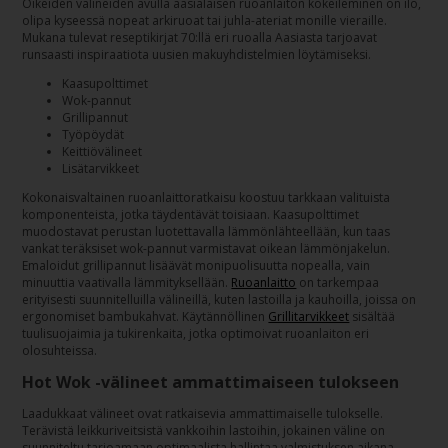
Oikeiden välineiden avulla aasialaisen ruoanlaiton kokeileminen on ilo,
olipa kyseessä nopeat arkiruoat tai juhla-ateriat monille vieraille.
Mukana tulevat reseptikirjat 70:llä eri ruoalla Aasiasta tarjoavat
runsaasti inspiraatiota uusien makuyhdistelmien löytämiseksi.
Kaasupolttimet
Wok-pannut
Grillipannut
Työpöydät
Keittiövälineet
Lisätarvikkeet
Kokonaisvaltainen ruoanlaittoratkaisu koostuu tarkkaan valituista
komponenteista, jotka täydentävät toisiaan. Kaasupolttimet
muodostavat perustan luotettavalla lämmönlähteellään, kun taas
vankat teräksiset wok-pannut varmistavat oikean lämmönjakelun.
Emaloidut grillipannut lisäävät monipuolisuutta nopealla, vain
minuuttia vaativalla lämmityksellään.
Ruoanlaitto
on tarkempaa
erityisesti suunnitelluilla välineillä, kuten lastoilla ja kauhoilla, joissa on
ergonomiset bambukahvat. Käytännöllinen
Grillitarvikkeet
sisältää
tuulisuojaimia ja tukirenkaita, jotka optimoivat ruoanlaiton eri
olosuhteissa.
Hot Wok -välineet ammattimaiseen tulokseen
Laadukkaat välineet ovat ratkaisevia ammattimaiselle tulokselle.
Terävistä leikkuriveitsistä vankkoihin lastoihin, jokainen väline on
suunniteltu tarjoamaan optimaalista hallintaa valmistuksen aikana.