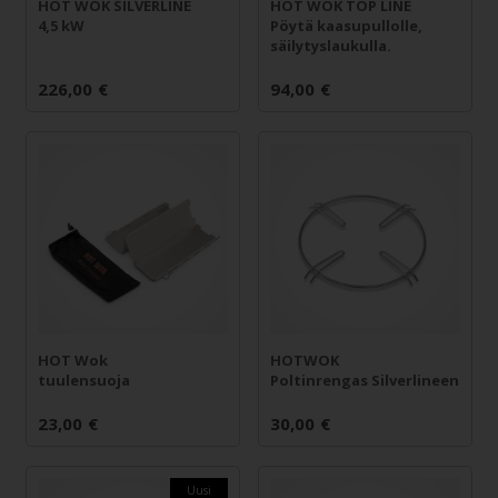
HOT WOK SILVERLINE
HOT WOK TOP LINE
4,5 kW
Pöytä kaasupullolle,
säilytyslaukulla.
226,00
€
94,00
€
HOT Wok
HOTWOK
tuulensuoja
Poltinrengas Silverlineen
23,00
€
30,00
€
Uusi