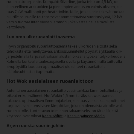
ruoanlaittotarpeisiin. Kompakti Silverline, jonka teho on 4,5 kW, on
ihanteellinen arkiruokien ja pienempien annosten valmistukseen, kun
taas 7 kW malli sopii perheaterioihin. Niille, jotka usein tekevät ruokaa
suurille seurueille tai tarvitsevat ammattimaista suorituskykyä, 12 kW
versio tuottaa intensiivisen lämmön, joka vastaa neljää tavallista
keittolevyä.
Luo oma ulkoruoanlaittoasema
Hyvin organisoitu ruoanlaittoasema tekee ulkoruoanlaitosta sekä
tehokasta että miellyttävää. Erikoissuunnitellut pöydät älykkäällä klik-
järjestelmällä tarjoavat vakaan alustan oikealla työskentelykorkeudella.
Kolmella korkealla tuulesuojaisella sivulla ja käytännöllisillä taittuvilla
sivupöydillä luodaan optimaaliset olosuhteet ruoanlaitolle
sääolosuhteista riippumatta.
Hot Wok aasialaiseen ruoanlaittoon
Autenttinen aasialainen ruoanlaitto vaatii tarkkaa lämmönhallintaa ja
oikeat erikoisvälineet. Hot Wokin 1,5 mm teräksiset wok-pannut
takaavat optimaalisen lämmönjakelun, kun taas vankat kaasupolttimet
tarjoavat sen intensiivisen lämpötilan, joka on olennaista aidolle wok-
ruoanlaitolle. Luotettavan toiminnan takaamiseksi on tärkeää, että
käytössä ovat oikeat
Kaasusäiliöt
ja
Kaasunpaineensäädin
.
Arjen ruoista suuriin juhliin