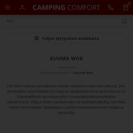
0
Paljon tyytyväisiä asiakkaita
KUUMA WOK
Grilli/keitin/nuotio
>>
Kuuma Wok
Hot Wok tarjoaa jännittävän tavan valmistaa aterioita ulkona. Sen
kompaktin suunnittelun ja nopean lämpiämisensä ansiosta se on
ihanteellinen spontaaneihin ruoanlaittoaktiviteetteihin
ulkoilmassa. Olitpa sitten vaelluksella tai leirintämatkalla, Hot Wok
tekee herkullisten, lämpimien ruokien valmistamisesta helppoa
taivasalla.