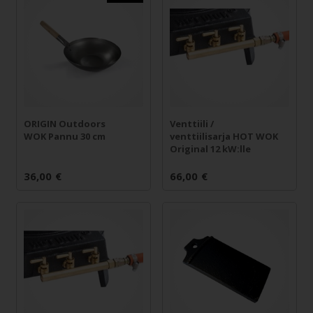
ORIGIN Outdoors
Venttiili /
WOK Pannu 30 cm
venttiilisarja HOT WOK
Original 12 kW:lle
36,00
€
66,00
€