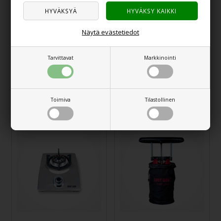
Näytä evästetiedot
Tarvittavat
Markkinointi
HOT WOK
HOT WOK Silver Line -
Reseptikirja
säilytyslaukku
Toimiva
Tilastollinen
20,00
€
58,00
€