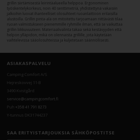
grillin siirtämisestä leirintäalueella helppoa. Ergonominen
työskentelykorkeus, noin 40 senttimetriä, yhdistettynä vakaisiin
jalkoihin luovat ihanteelliset olosuhteet ruoanlaittoon erilaisilla
alustoilla. Grillin pinta-ala on mitoitettu tarjoamaan riittävästi tilaa
ruoan valmistukseen pienemmille ryhmille ilman, että se vaikuttaa
grillin liikkuvuuteen. Materiaalivalinta takaa sekä kestävyyden että
helpon ylläpidon, mikä on olennaista grillille, jota käytetään
vaihtelevissa sääolosuhteissa ja kuljetetaan säännöllisesti.
ASIAKASPALVELU
Camping Comfort A/S
Hejreskovvej 11-B
3490 Kvistgård
service@campingcomfort.fi
Puh
+358 41 791 8273
Y-tunnus DK31744237
SAA ERITYISTARJOUKSIA SÄHKÖPOSTITSE