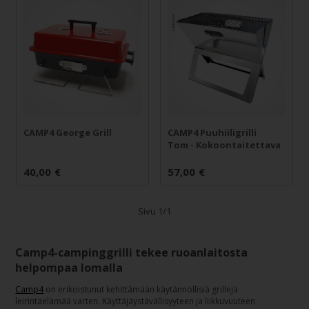
CAMP4 George Grill
CAMP4 Puuhiiligrilli
Tom - Kokoontaitettava
40,00
€
57,00
€
Sivu 1/1
Camp4-campinggrilli tekee ruoanlaitosta
helpompaa lomalla
Camp4
on erikoistunut kehittämään käytännöllisiä grillejä
leirintäelämää varten. Käyttäjäystävällisyyteen ja liikkuvuuteen