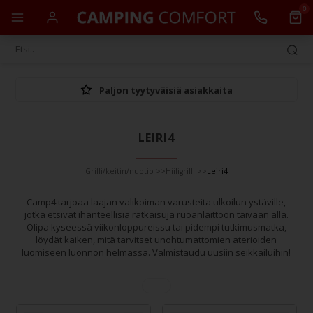
0
Paljon tyytyväisiä asiakkaita
LEIRI4
Grilli/keitin/nuotio
>>
Hiiligrilli
>>
Leiri4
Camp4 tarjoaa laajan valikoiman varusteita ulkoilun ystäville,
jotka etsivät ihanteellisia ratkaisuja ruoanlaittoon taivaan alla.
Olipa kyseessä viikonloppureissu tai pidempi tutkimusmatka,
löydät kaiken, mitä tarvitset unohtumattomien aterioiden
luomiseen luonnon helmassa. Valmistaudu uusiin seikkailuihin!