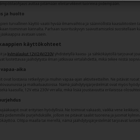
ämpötilaohjaus auttaa pitämään elintarvikkeet tuoreina pidempään.
s ja huolto
en turvallinen käyttö vaatii hyvää ilmanvaihtoa ja säännöllistä kaasuliitosten ta
kkaan toiminnan kannalta. Parhaan suorituskyvyn saavuttamiseksi suositellaan
n jääkaappia avataan usein.
kaappien käyttökohteet
t ja
kylmälaukut 12V/24V/230V
yhdistetyllä kaasu- ja sähkökäytöllä tarjoavat jou
avat luotettavaa jäähdytystä ilman jatkuvaa virtalähdettä, mikä tekee niistä sopivia
a vapaa-aika
 ovat loistavia retkeilyyn ja muihin vapaa-ajan aktiviteetteihin. Ne pitävät ruoat
ntovaunuissa ja matkailuautoissa. Nämä jäähdytysjärjestelmät ovat myös hyödyllis
sekä kaasulla, 12V että 230V virralla, mikä lisää joustavuutta erilaisissa olosuhte
purjehdus
jääkaapit ovat erityisen hyödyllisiä. Ne toimivat vakaasti, vaikka vene keikkuis
että pidemmille purjehduksille, jolloin ne pitävät saaliit tuoreina ja juomat kylmin
käyttöä. Olitpa maalla tai merellä, nämä jäähdytysjärjestelmät tarjoavat luotett