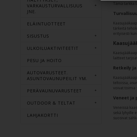
Tämä tarkka l
VARKAUSTURVALLISUUS
JNE.
Turvallisuu
Kaasujääkaappi
ELÄINTUOTTEET
tärkeitä teho
erityisesti ku
SISUSTUS
Kaasujää
ULKOILUAKTIVITEETIT
Kaasujääkaapi
laitteet tarjo
PESU JA HOITO
Retkeily j
AUTOVARUSTEET.
Kaasujääkaapit
ASUNTOVAUNUPEILIT YM.
teltoissa, asu
voivat toimia 
PERÄVAUNUVARUSTEET
Veneet ja 
OUTDOOR & TELTAT
Veneissä kaasu
sekä lyhyille 
LAHJAKORTTI
suosivat sähkö