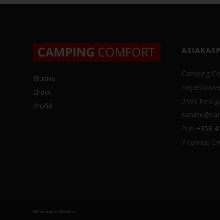
ASIAKAS
Camping Co
Etusivu
Hejreskovve
Ehdot
3490 Kvistg
Profiili
service@cam
Puh
+358 4
Y-tunnus D
Webshop fra Bewise