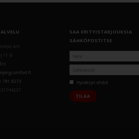
PALVELU
SAA ERITYISTARJOUKSIA
SÄHKÖPOSTITSE
mfort A/S
j 11-B
ård
pingcomfort.fi
1 791 8273
Hyväksyn ehdot
K31744237