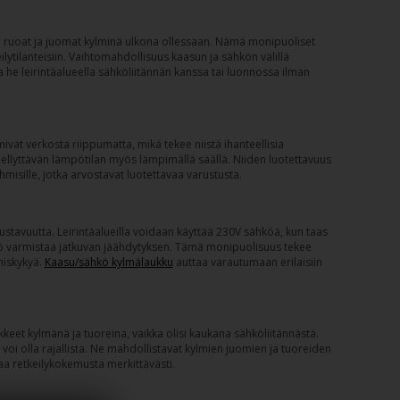
itää ruoat ja juomat kylminä ulkona ollessaan. Nämä monipuoliset
eilytilanteisiin. Vaihtomahdollisuus kaasun ja sähkön välillä
 he leirintäalueella sähköliitännän kanssa tai luonnossa ilman
mivat verkosta riippumatta, mikä tekee niistä ihanteellisia
miellyttävän lämpötilan myös lämpimällä säällä. Niiden luotettavuus
hmisille, jotka arvostavat luotettavaa varustusta.
joustavuutta. Leirintäalueilla voidaan käyttää 230V sähköä, kun taas
ö varmistaa jatkuvan jäähdytyksen. Tämä monipuolisuus tekee
miskykyä.
Kaasu/sähkö kylmälaukku
auttaa varautumaan erilaisiin
keet kylmänä ja tuoreina, vaikka olisi kaukana sähköliitännästä.
ö voi olla rajallista. Ne mahdollistavat kylmien juomien ja tuoreiden
a retkeilykokemusta merkittävästi.