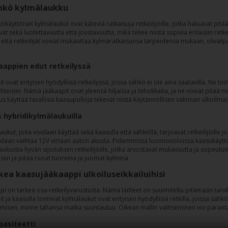
hkö kylmälaukku
ökäyttöiset kylmälaukut ovat käteviä ratkaisuja retkeilijöille, jotka haluavat p
avat sekä luotettavuutta että joustavuutta, mikä tekee niistä sopivia erilaisiin retk
 että retkeilijät voivat mukauttaa kylmäratkaisunsa tarpeidensa mukaan, olivatpa
appien edut retkeilyssä
 ovat erityisen hyödyllisiä retkeilyssä, jossa sähkö ei ole aina saatavilla. Ne toi
eisiin. Nämä jääkaapit ovat yleensä hiljaisia ja tehokkaita, ja ne voivat pitää 
s käyttää tavallisia kaasupulloja tekevät niistä käytännöllisen valinnan ulkoilmai
 hybridikylmälaukuilla
ukut, joita voidaan käyttää sekä kaasulla että sähköllä, tarjoavat retkeilijöille 
idaan vaihtaa 12V virtaan auton akusta. Pidemmissä luonnonoloissa kaasukäytt
ukuista hyvän sijoituksen retkeilijöille, jotka arvostavat mukavuutta ja sopeutu
eisiin ja pitää ruoat tuoreina ja juomat kylminä.
ikea kaasujääkaappi ulkoiluseikkailuihisi
i on tärkeä osa retkeilyvarustusta. Nämä laitteet on suunniteltu pitämään tarvik
 ja kaasulla toimivat kylmälaukut ovat erityisen hyödyllisiä retkillä, joissa sähk
imisen, minne tahansa matka suuntautuu. Oikean mallin valitseminen voi paranta
pasiteetti