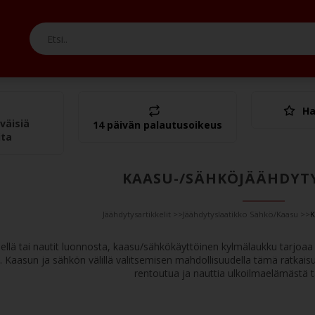
Ha
Yht.
väisiä
14 päivän palautusoikeus
ita
KAASU-/SÄHKÖJÄÄHDYT
Jäähdytysartikkelit
>>
Jäähdytyslaatikko Sähkö/Kaasu
>>
K
keellä tai nautit luonnosta, kaasu/sähkökäyttöinen kylmälaukku tarjoa
. Kaasun ja sähkön välillä valitsemisen mahdollisuudella tämä ratkaisu
rentoutua ja nauttia ulkoilmaelämästä t