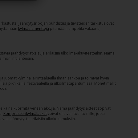
rkastusta. Jäähdytysripojen puhdistus ja tiivisteiden tarkistus ovat
 käyttämään
kylmäelementtejä
pitämään lämpötila vakaana,
stavia jäähdytysratkaisuja erilaisiin ulkoilma-aktiviteetteihin. Nämä
 moniin tilanteisiin.
 ja juomat kylminä leirintäalueilla ilman sähköä ja toimivat hyvin
iä piknikeillä, festivaaleilla ja ulkoilmatapahtumissa. Monet mallit
issa.
i, eikä ne kuormita veneen akkuja. Nämä jäähdytyslaitteet sopivat
ä.
Kompressorikylmälaukut
voivat olla vaihtoehto niille, jotka
avaa jäähdytystä erilaisiin ulkokokemuksiin.