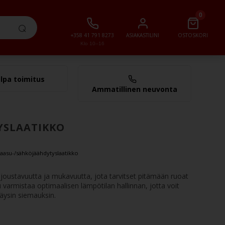
0
+358 41 791 8273
ASIAKASTILINI
OSTOSKORI
Klo 10–16
lpa toimitus
0,00 €
Ammatillinen neuvonta
YSLAATIKKO
aasu-/sähköjäähdytyslaatikko
a joustavuutta ja mukavuutta, jota tarvitset pitämään ruoat
 varmistaa optimaalisen lämpötilan hallinnan, jotta voit
äysin siemauksin.