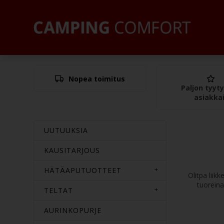
Nopea toimitus
Paljon tyyty
asiakka
UUTUUKSIA
KAUSITARJOUS
HÄTÄAPUTUOTTEET
Olitpa liik
tuoreina
TELTAT
AURINKOPURJE