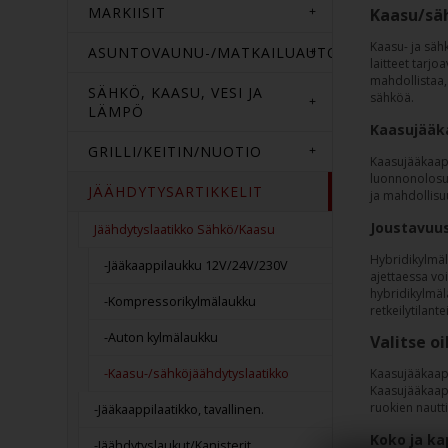
MARKIISIT
Kaasu/sä
Kaasu- ja sähk
ASUNTOVAUNU-/MATKAILUAUTOTARVIKKEET
laitteet tarjo
mahdollistaa,
SÄHKÖ, KAASU, VESI JA
sähköä.
LÄMPÖ
Kaasujääka
GRILLI/KEITIN/NUOTIO
Kaasujääkaapit
luonnonolosuht
JÄÄHDYTYSARTIKKELIT
ja mahdollisuu
Joustavuus
Jäähdytyslaatikko Sähkö/Kaasu
Hybridikylmäla
-Jääkaappilaukku 12V/24V/230V
ajettaessa vo
hybridikylmäla
-Kompressorikylmälaukku
retkeilytilant
-Auton kylmälaukku
Valitse o
-Kaasu-/sähköjäähdytyslaatikko
Kaasujääkaapp
Kaasujääkaapit
ruokien nautt
-Jääkaappilaatikko, tavallinen.
Koko ja ka
-Jäähdytyslaukut/Kanisterit