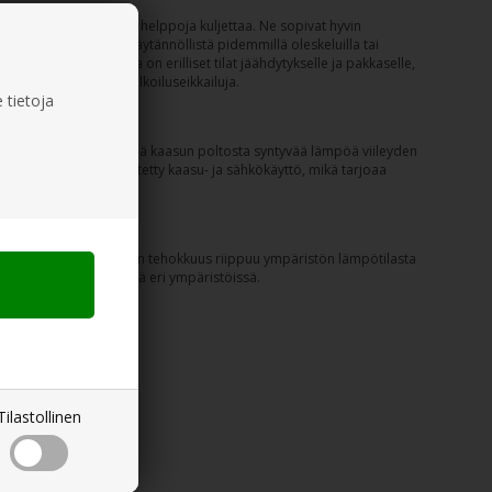
traa ovat kompakteja ja helppoja kuljettaa. Ne sopivat hyvin
ja juomille, mikä on käytännöllistä pidemmillä oleskeluilla tai
 Joissakin malleissa on erilliset tilat jäähdytykselle ja pakkaselle,
tseminen voi parantaa ulkoiluseikkailuja.
 tietoja
, prosessia, joka käyttää kaasun poltosta syntyvää lämpöä viileyden
alleissa on myös yhdistetty kaasu- ja sähkökäyttö, mikä tarjoaa
llä kaasupullolla. Niiden tehokkuus riippuu ympäristön lämpötilasta
sää niiden käytettävyyttä eri ympäristöissä.
Tilastollinen