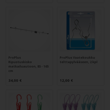
ProPlus
ProPlus Vaatekoukku
Ripustuskisko
telttapylvääseen, 2 kpl
matkailuautoon, 85 - 165
cm
34,00
€
12,00
€