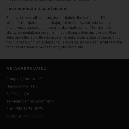
Luo enemmän tilaa eteiseen
Toimiva eteinen alkaa strategisesti sijoitetuilla naulakoilla. Eri
korkeuksille sijoitetut naulakkojärjestelmät takaavat, että sekä lapset
että aikuiset pääsevät helposti käsiksi vaatteisiinsa. Yhdistämällä
yksittäisiä naulakoita pidempiin naulakkojärjestelmiin, luodaan tilaa
sekä takkeille, laukuille että asusteille, mikä pitää lattian vapaana ja luo
hyvin järjestetyn tilan. Erilaiset naulakkoratkaisut voidaan sovittaa mihin
tahansa eteiseen ja perheen erityisiin tarpeisiin.
ASIAKASPALVELU
Camping Comfort A/S
Hejreskovvej 11-B
3490 Kvistgård
service@campingcomfort.fi
Puh
+358 41 791 8273
Y-tunnus DK31744237