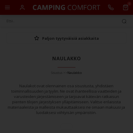
0
Paljon tyytyväisiä asiakkaita
NAULAKKO
Sisustus
>>
Naulakko
Naulakot ovat olennainen osa sisustusta, yhdistäen
toiminnallisuuden ja tyylin. Ne ovat ihanteellisia vaatteiden ja
varusteiden järjestämiseen ja tarjoavat kätevän ratkaisun
pienten tilojen järjestyksen ylläpitämiseen. Valitse erilaisista
materiaaleista ja malleista mukauttaaksesi ne omaan makuusi ja
luodaksesi viihtyisän ympäristön.