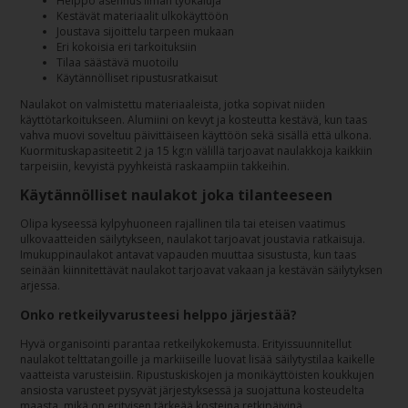
Helppo asennus ilman työkaluja
Kestävät materiaalit ulkokäyttöön
Joustava sijoittelu tarpeen mukaan
Eri kokoisia eri tarkoituksiin
Tilaa säästävä muotoilu
Käytännölliset ripustusratkaisut
Naulakot on valmistettu materiaaleista, jotka sopivat niiden
käyttötarkoitukseen. Alumiini on kevyt ja kosteutta kestävä, kun taas
vahva muovi soveltuu päivittäiseen käyttöön sekä sisällä että ulkona.
Kuormituskapasiteetit 2 ja 15 kg:n välillä tarjoavat naulakkoja kaikkiin
tarpeisiin, kevyistä pyyhkeistä raskaampiin takkeihin.
Käytännölliset naulakot joka tilanteeseen
Olipa kyseessä kylpyhuoneen rajallinen tila tai eteisen vaatimus
ulkovaatteiden säilytykseen, naulakot tarjoavat joustavia ratkaisuja.
Imukuppinaulakot antavat vapauden muuttaa sisustusta, kun taas
seinään kiinnitettävät naulakot tarjoavat vakaan ja kestävän säilytyksen
arjessa.
Onko retkeilyvarusteesi helppo järjestää?
Hyvä organisointi parantaa retkeilykokemusta. Erityissuunnitellut
naulakot telttatangoille ja markiiseille luovat lisää säilytystilaa kaikelle
vaatteista varusteisiin. Ripustuskiskojen ja monikäyttöisten koukkujen
ansiosta varusteet pysyvät järjestyksessä ja suojattuna kosteudelta
maasta, mikä on erityisen tärkeää kosteina retkipäivinä.