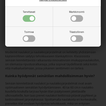
osainen
9,00
€
14,00
€
Tarvittavat
Markkinointi
Sivu 1/1
Toimiva
Tilastollinen
Naulakot, jotka luovat järjestystä pienissä
tiloissa
Modernit naulakot ja naulakkojärjestelmät on kehitetty yhdistämään
käytännöllinen säilytys tehokkaaseen tilankäyttöön. Klassisisista
seinään kiinnitettävistä ratkaisuista innovatiivisiin imukuppinaulakoihin,
on olemassa ripustusratkaisuja, jotka sopivat täydellisesti sekä kotiin
että matkailuelämään, jossa jokainen senttimetri on tärkeä.
Kuinka hyödynnät seinätilan mahdollisimman hyvin?
Seinään kiinnitettävät naulakot ja naulakkojärjestelmät ovat avain
optimaaliseen seinätilan hyödyntämiseen. 40 tai 60 cm:n naulakko
kuudella koukulla tarjoaa hyvän tilan päätyoveen jätettävälle
ulkovaatteille, kun taas pienet naulakot keittiössä pitävät pyyhkeet ja
keittiövälineet järjestyksessä. Sijoittamalla naulakoita eri korkeuksille,
pienetkin tilat voidaan hyödyntää tehokkaasti, mikä on erityisen