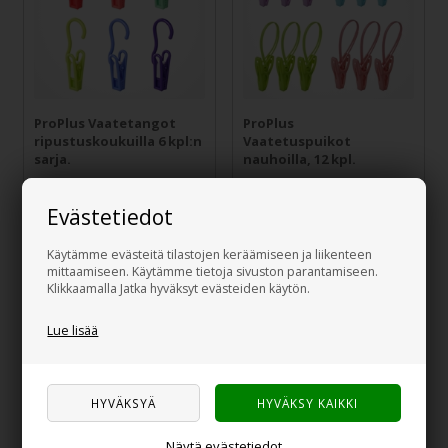
ProPlus Vaatetangot
ProPlus
ripustuskoukuilla 6 kpl:n
Vaatetuspuikot
sarja.
nauhoilla, 12 kpl.
5,00
€
4,00
€
Evästetiedot
Käytämme evästeitä tilastojen keräämiseen ja liikenteen
mittaamiseen. Käytämme tietoja sivuston parantamiseen.
Klikkaamalla Jatka hyväksyt evästeiden käytön.
Lue lisää
Vaatekoukku, 2 osaa
Vaatekaappiteline, 3-
Näytä evästetiedot