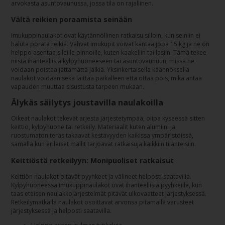
arvokasta asuntovaunussa, jossa tila on rajallinen.
Vältä reikien poraamista seinään
Imukuppinaulakot ovat käytännöllinen ratkaisu silloin, kun seiniin ei
haluta porata reikiä. Vahvat imukupit voivat kantaa jopa 15 kg ja ne on
helppo asentaa sileille pinnoille, kuten kaakeliin tai lasiin. Tämä tekee
niistä ihanteellisia kylpyhuoneeseen tai asuntovaunuun, missä ne
voidaan poistaa jättämättä jälkiä. Yksinkertaisella käännöksellä
naulakot voidaan sekä laittaa paikalleen että ottaa pois, mikä antaa
vapauden muuttaa sisustusta tarpeen mukaan.
Älykäs säilytys joustavilla naulakoilla
Oikeat naulakot tekevät arjesta järjestetympää, olipa kyseessä sitten
keittiö, kylpyhuone tai retkeily. Materiaalit kuten alumiini ja
ruostumaton teräs takaavat kestävyyden kaikissa ympäristöissä,
samalla kun erilaiset mallit tarjoavat ratkaisuja kaikkiin tilanteisiin.
Keittiöstä retkeilyyn: Monipuoliset ratkaisut
Keittiön naulakot pitävät pyyhkeet ja välineet helposti saatavilla.
Kylpyhuoneessa imukuppinaulakot ovat ihanteellisia pyyhkeille, kun
taas eteisen naulakkojärjestelmät pitävät ulkovaatteet järjestyksessä.
Retkeilymatkalla naulakot osoittavat arvonsa pitämällä varusteet
järjestyksessä ja helposti saatavilla.