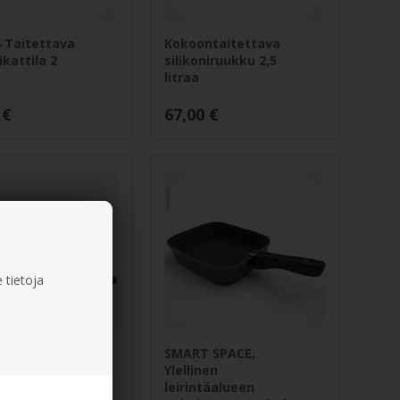
 Taitettava
Kokoontaitettava
ikattila 2
silikoniruukku 2,5
litraa
€
67,00
€
 tietoja
npannu, 25
SMART SPACE,
Ylellinen
leirintäalueen