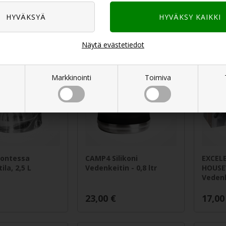
15,00
€
12,00
Näytä evästetiedot
Markkinointi
Toimiva
ontessa
CAMP4 Silikoni
EXCEL
ila, 2,5 L
Vedenkeitin - 0,8 ltr
HOUS
Vedenk
23,00
€
17,00