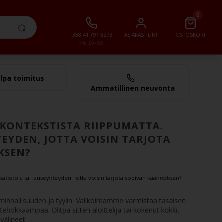
0
+358 41 791 8273
ASIAKASTILINI
OSTOSKORI
Klo 10–16
lpa toimitus
0,00 €
Ammatillinen neuvonta
KONTEKSTISTA RIIPPUMATTA.
TEYDEN, JOTTA VOISIN TARJOTA
KSEN?
sätietoja tai lauseyhteyden, jotta voisin tarjota sopivan käännöksen?
toiminnallisuuden ja tyylin. Valikoimamme varmistaa tasaisen
okkaampaa. Olitpa sitten aloittelija tai kokenut kokki,
 välineet.