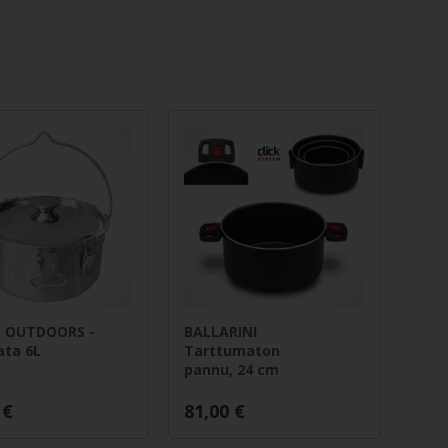
N OUTDOORS -
BALLARINI
ata 6L
Tarttumaton
pannu, 24 cm
€
81,00
€