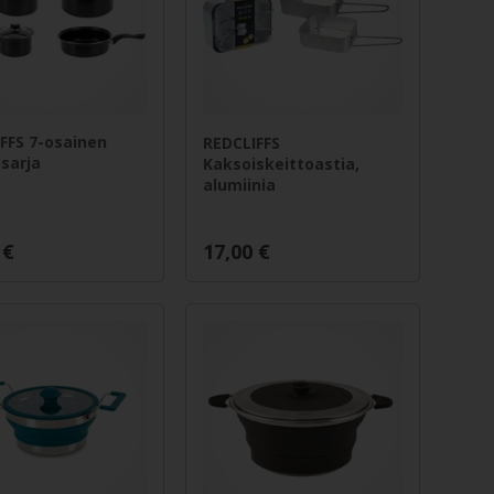
FFS 7-osainen
REDCLIFFS
asarja
Kaksoiskeittoastia,
alumiinia
€
17,00
€