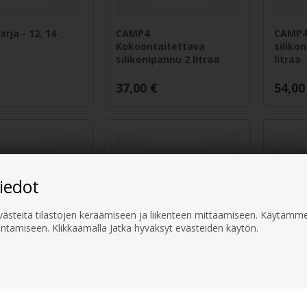
rja - 12, 14
CAMP4
CAMP4
.
Kokoontaitettava
silikon
silikonipannu 2 litraa
litraa
37,00
€
54,00
iedot
steitä tilastojen keräämiseen ja liikenteen mittaamiseen. Käytämme
ntamiseen. Klikkaamalla Jatka hyväksyt evästeiden käytön.
I Click and
Paistinpannu, 20
Paisti
aistinpannu
cm.
cm.