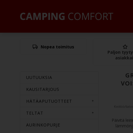
Nopea toimitus
Paljon tyyty
asiakka
G
UUTUUKSIA
VOI
KAUSITARJOUS
HÄTÄAPUTUOTTEET
Keittiö/talo
TELTAT
Päivitä lei
AURINKOPURJE
lämmönja