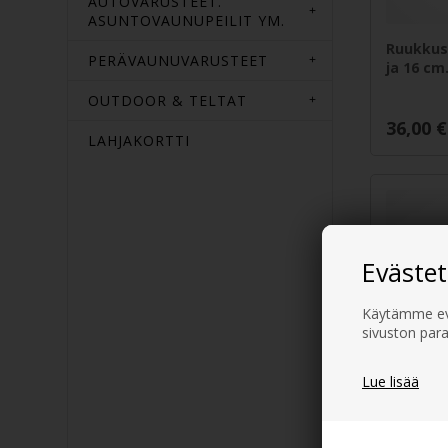
AUTOVARUSTEET.
ASUNTOVAUNUPEILIT YM.
Ruukkusa
PERÄVAUNUVARUSTEET
ja 16 cm
OUTDOOR & TELTAT
36,00
€
LAHJAKORTTI
Evästet
Käytämme evä
sivuston para
Lue lisää
BALLARIN
Cook -p
28 cm.