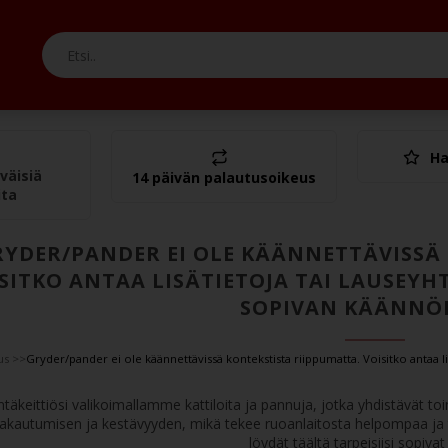
Ha
Yht.
väisiä
14 päivän palautusoikeus
ita
RYDER/PANDER EI OLE KÄÄNNETTÄVISSÄ 
SITKO ANTAA LISÄTIETOJA TAI LAUSEYH
SOPIVAN KÄÄNNÖ
us
>>
Gryder/pander ei ole käännettävissä kontekstista riippumatta. Voisitko antaa li
rintäkeittiösi valikoimallamme kattiloita ja pannuja, jotka yhdistävät 
kautumisen ja kestävyyden, mikä tekee ruoanlaitosta helpompaa ja teh
löydät täältä tarpeisiisi sopivat