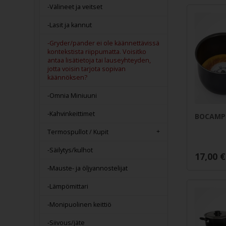
-Välineet ja veitset
-Lasit ja kannut
-Gryder/pander ei ole käännettävissä
kontekstista riippumatta. Voisitko
antaa lisätietoja tai lauseyhteyden,
jotta voisin tarjota sopivan
käännöksen?
-Omnia Miniuuni
-Kahvinkeittimet
BOCAMP
Termospullot / Kupit
-Säilytys/kulhot
17,00
€
-Mauste- ja öljyannostelijat
-Lämpömittari
-Monipuolinen keittiö
-Siivous/jäte