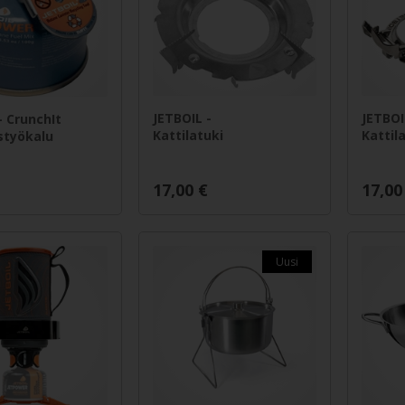
JETBOIL -
JETBOI
- CrunchIt
Kattilatuki
Kattil
styökalu
17,00
€
17,00
Uusi