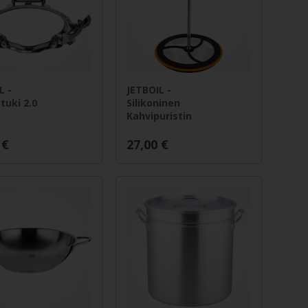
L -
JETBOIL -
atuki 2.0
Silikoninen
Kahvipuristin
€
27,00
€