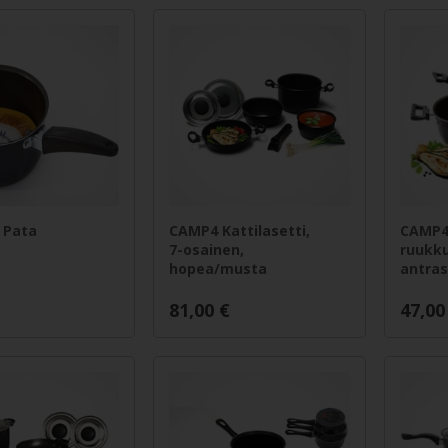
 Pata
CAMP4 Kattilasetti,
CAMP4
7-osainen,
ruukku
hopea/musta
antras
81,00
€
47,00