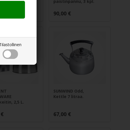
paistinpannu, 3 kpl.
€
90,00
€
Tilastollinen
ENT
SUNWIND Odd,
EWARE
Kettle 7 litraa.
eitin, 2,5 L.
€
67,00
€