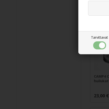
71,00
€
Tarvittavat
CAMP4 C
huilukatt
23,00
€