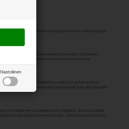
 onnettomuuksia, ja eri ohjelmat helpottavat oikean valmistustavan
holla voit valmistaa ruokaa tarkasti ja nopeasti. Digitaalinen
vallisten
uunien
tapaan mikroaaltouunit tarjoavat monia
Tilastollinen
iminnon ansiosta voit lämmittää, sulattaa ja grillata erilaisia
a rapean. 20 litran kapasiteetti tarjoaa hyvän tilan sekä lautasille
ea liina riittää yleensä päivittäiseen ylläpitoon. Sisäosa voidaan
upillisen vettä muutaman minuutin ajan, jolloin höyry irrottaa lian.