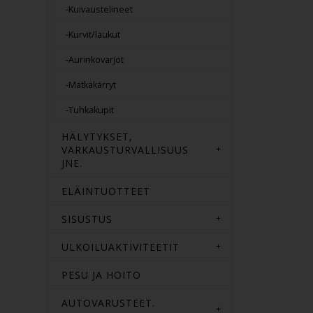
-Kuivaustelineet
-Kurvit/laukut
-Aurinkovarjot
-Matkakärryt
-Tuhkakupit
HÄLYTYKSET,
VARKAUSTURVALLISUUS
JNE.
ELÄINTUOTTEET
SISUSTUS
ULKOILUAKTIVITEETIT
PESU JA HOITO
AUTOVARUSTEET.