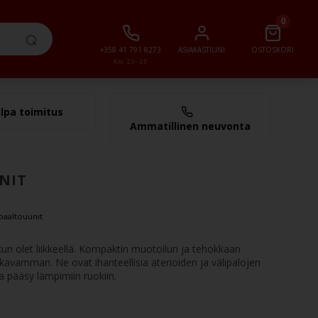
0
+358 41 791 8273
ASIAKASTILINI
OSTOSKORI
Klo 10–16
lpa toimitus
0,00 €
Ammatillinen neuvonta
NIT
oaaltouunit
un olet liikkeellä. Kompaktin muotoilun ja tehokkaan
avamman. Ne ovat ihanteellisia aterioiden ja välipalojen
a pääsy lämpimiin ruokiin.