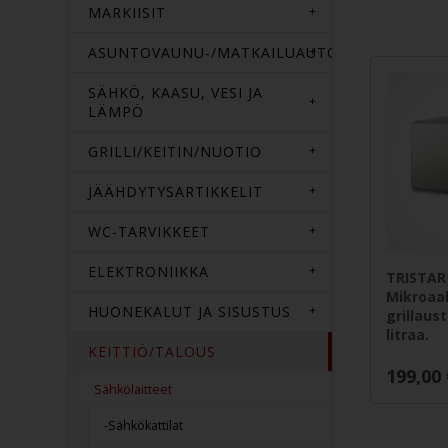
MARKIISIT
ASUNTOVAUNU-/MATKAILUAUTOTARVIKKEET
SÄHKÖ, KAASU, VESI JA
LÄMPÖ
GRILLI/KEITIN/NUOTIO
JÄÄHDYTYSARTIKKELIT
WC-TARVIKKEET
ELEKTRONIIKKA
TRISTAR
Mikroaa
HUONEKALUT JA SISUSTUS
grillaus
litraa.
KEITTIÖ/TALOUS
199,00
Sähkölaitteet
-Sähkökattilat