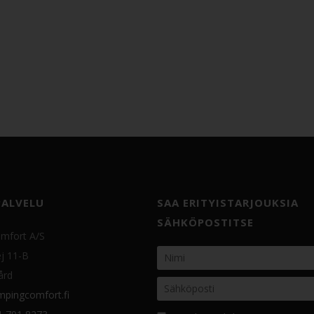
PALVELU
SAA ERITYISTARJOUKSIA
SÄHKÖPOSTITSE
mfort A/S
j 11-B
ård
pingcomfort.fi