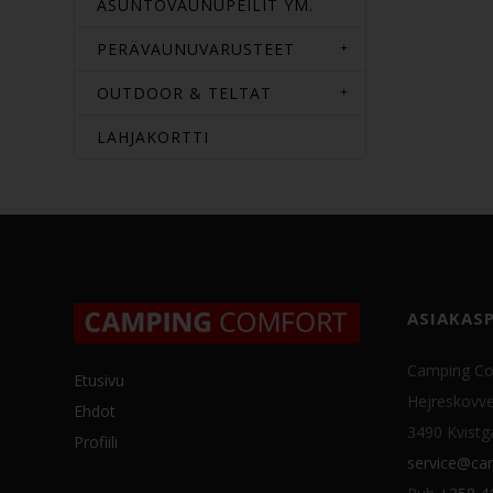
ASUNTOVAUNUPEILIT YM.
PERÄVAUNUVARUSTEET
OUTDOOR & TELTAT
LAHJAKORTTI
ASIAKAS
Camping Co
Etusivu
Hejreskovve
Ehdot
3490 Kvistg
Profiili
service@cam