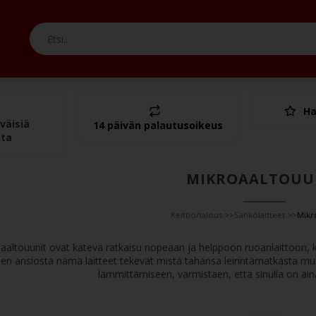
Ha
Yht.
väisiä
14 päivän palautusoikeus
ita
MIKROAALTOUU
Keittiö/talous
>>
Sähkölaitteet
>>
Mikr
aaltouunit ovat kätevä ratkaisu nopeaan ja helppoon ruoanlaittoon, k
en ansiosta nämä laitteet tekevät mistä tahansa leirintämatkasta muk
lämmittämiseen, varmistaen, että sinulla on ain