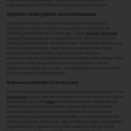
makeavesisäiliön voit tehdä leirintäreissustasi mukavamman.
Optimoi vedenjakelu asuntovaunussa
Hyvä vedenhallinta on tärkeää onnistuneelle leirintämatkalle.
Luotettava vesisäiliö asuntovaunussa varmistaa, että sinulla on
puhdasta juomavettä koko matkan ajan. Valitse
vesisäiliö leirintään
,
joka sopii tarpeisiisi ja asuntovaunusi kokoon. Käytä vettä harkiten,
jotta et joudu täyttämään säiliötä liian usein. Voit käyttää astianpesuun
ämpäriä juoksevan veden sijaan. On myös kätevää ottaa mukaan
lisävesisäiliö juotavaksi silloin, kun teet lyhyitä retkiä pois
asuntovaunusta. Muista puhdistaa juomavesisäiliö säännöllisesti. Tämä
pitää veden raikkaana ja säiliön kunnossa pidempään. Nämä
yksinkertaiset ohjeet voivat auttaa sinua käyttämään vettä viisaasti ja
saamaan hyvän leirintäkokemuksen.
Makeavesisäiliöiden lisävarusteet
Oikeat lisävarusteet voivat parantaa vedenjakelua huomattavasti. Hyvä
vesipumppu
tarjoaa tasaisen vedenpaineen ja helpottaa veden käyttöä
asuntovaunussa. Hyvät
letkut
ovat tärkeitä vuotojen välttämiseksi ja
säiliön täyttämisen helpottamiseksi. Tarkista säännöllisesti kaikki
liitokset välttääksesi vuotoja. Vedenpuhdistin voi tehdä vedestä
puhtaampaa ja suojata järjestelmääsi lialta. Voit myös harkita veden
säiliön pohjatulpan asentamista, sillä se helpottaa säiliön tyhjentämistä
ja puhdistamista. Oikeiden varusteiden avulla voit helposti hallita