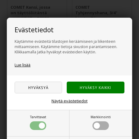
COMET Kansi, jossa
COMET
on täyttöliitäntä
Tyhjennyshana, 3/4"
vesisäiliölle, DIN96
kierteellä.
Evästetiedot
16,00
€
9,00
€
Käytämme evästeitä tilastojen keräämiseen ja liikenteen
mittaamiseen. Käytämme tietoja sivuston parantamiseen.
Klikkaamalla Jatka hyväksyt evästeiden käytön.
Lue lisää
Näytä evästetiedot
FIAMMA
MICROPUR Classic MC
Makeavesisäiliö 40 ltr.
1.000F,
Vesidesinfiointiaine 100
Tarvittavat
Markkinointi
ml
135,00
€
20,00
€