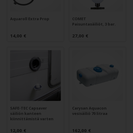
Aquaroll Extra Prop
COMET
Paisuntasäiliöt, 3 bar.
14,00
€
27,00
€
SAFE-TEC Capsaver
Carysan Aquacon
säiliön kanteen
vesisäiliö 70 litraa
kiinnittämistä varten
12,00
€
162,00
€