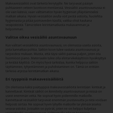
Makeavesisäiliöt ovat tärkeitä leiriytyjille. Ne tarjoavat pääsyn
puhtaaseen veteen luontoon mentäessä. Vesisäiliö asuntovaunussa ei
ole vain kätevä, vaan välttämätön hyvän hygienian ylläpitämiseksi
matkan aikana. Hyvän vesisäiliön avulla voit pestä astioita, huolehtia
hygieniasta ja pitää juomaveden käsillä, vaikka olisit kaukana
vesipisteistä. Tämä tekee leirintämatkasta mukavamman ja
helpomman.
Valitse oikea vesisäiliö asuntovaunuun
Kun valitset vesisäiliötä asuntovaunuusi, on olemassa useita asioita,
joita kannattaa pohtia. Säiliön koon tulee vastata asuntovaunusi ja
tarpeidesi mukaan. Muista, että täysi säiliö painaa paljon, joten ota
huomioon paino. Materiaalin tulee olla elintarvikekäyttöön hyväksyttyä
ja kestää käyttöä. On myös hyvä tarkistaa, kuinka helppoa säiliön
täyttäminen, tyhjentäminen ja puhdistaminen on. Tämä on erittäin
tärkeää arjessa leirintämatkan aikana.
Eri tyyppisiä makeavesisäiliöitä
On olemassa kaksi päätyyppiä makeavesisäiliöitä leirintään: kiinteät ja
kannettavat. Kiinteät säiliöt on kiinnitetty asuntovaunuun ja niissä on
usein enemmän vettä. Ne sopivat hyvin pidemmille matkoille.
Kannettavat vesisäiliöt tarjoavat enemmän joustavuutta ja niitä voidaan
helposti siirtää. Ne sopivat hyvin lyhyille matkoille tai ylimääräiseksi
vesivarastoksi. Joissakin on pyörät, joten ne on helppo kuljettaa
vesipisteeltä asuntovaunuun. Valitsemalla oikean tyyppisen