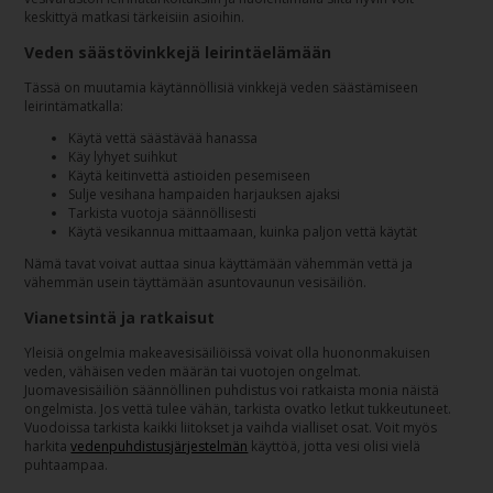
keskittyä matkasi tärkeisiin asioihin.
Veden säästövinkkejä leirintäelämään
Tässä on muutamia käytännöllisiä vinkkejä veden säästämiseen
leirintämatkalla:
Käytä vettä säästävää hanassa
Käy lyhyet suihkut
Käytä keitinvettä astioiden pesemiseen
Sulje vesihana hampaiden harjauksen ajaksi
Tarkista vuotoja säännöllisesti
Käytä vesikannua mittaamaan, kuinka paljon vettä käytät
Nämä tavat voivat auttaa sinua käyttämään vähemmän vettä ja
vähemmän usein täyttämään asuntovaunun vesisäiliön.
Vianetsintä ja ratkaisut
Yleisiä ongelmia makeavesisäiliöissä voivat olla huononmakuisen
veden, vähäisen veden määrän tai vuotojen ongelmat.
Juomavesisäiliön säännöllinen puhdistus voi ratkaista monia näistä
ongelmista. Jos vettä tulee vähän, tarkista ovatko letkut tukkeutuneet.
Vuodoissa tarkista kaikki liitokset ja vaihda vialliset osat. Voit myös
harkita
vedenpuhdistusjärjestelmän
käyttöä, jotta vesi olisi vielä
puhtaampaa.