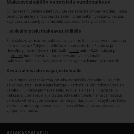
Makeavesisäiliön valmistelu vuodenaikaan
On tärkeää huolehtia asuntovaunun vesisäiliöstä ympäri vuoden. Tässä
on muutamia hyviä neuvoja vesisäiliön pitämiseksi hyvässä kunnossa,
käytitpä sitä sitten lyhyillä viikonloppureissuilla tai pitkillä lomilla.
Talvivalmistelu makeavesisäiliölle
Suojataksesi vesisäiliösi pakkaselta ja vaurioilta talvella, voit noudattaa
näitä vaiheita: • Tyhjennä säiliö kokonaan vedestä. • Puhdista ja
desinfioi perusteellisesti. • Jätä kaikki
hanat
auki. • Kääri paljaat putket
ja
liittimet
huolellisesti. Nämä vaiheet auttavat estämään
pakkasvaurioita ja pitävät järjestelmän hyvässä kunnossa talven yli.
Kevätvalmistelu vesijärjestelmälle
Kun leirintäaika taas koittaa, on aika valmistella vesisäiliö: • Huuhdo
säiliö perusteellisesti useita kertoja. • Tarkista kaikki liitokset vuotojen
varalta. • Puhdista juomavesisäiliö sopivalla aineella. • Täytä säiliö
raikkaalla juomavedellä ja testaa, että kaikki toimii. Nämä valmistelut
varmistavat, että juomavesisäiliösi on puhdas ja valmis käyttöön. Katso
valikoimamme oppiaksesi lisää, miten voit huolehtia asuntovaunusi
vesijärjestelmästä.
ASIAKASPALVELU