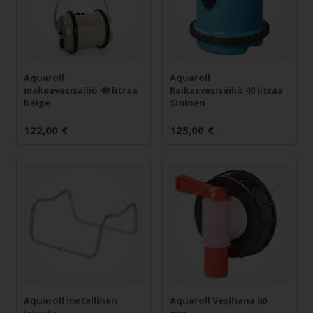
Aquaroll
Aquaroll
makeavesisäiliö 40 litraa
Raikasvesisäiliö 40 litraa
beige
Sininen
122,00
€
125,00
€
Aquaroll metallinen
Aquaroll Vesihana 80
jalusta
mm