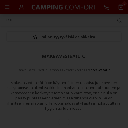
0
Paljon tyytyväisiä asiakkaita
MAKEAVESISÄILIÖ
Sähkö, Kaasu, Vesi Ja Lämpö
>>
Vesiartikkelit
>>
Makeavesisäiliö
Makean veden säiliö on käytännöllinen ratkaisu juomaveden
säilyttämiseen ulkoiluseikkailujen aikana. Funktionaalisuuteen ja
kestävyyteen keskittyen tämä säiliö varmistaa, että sinulla on
pääsy puhtaaseen veteen missä tahansa oletkin. Se on
ihanteellinen matkailijoille, jotka haluavat ylläpitää mukavuutta ja
hygieniaa luonnossa.