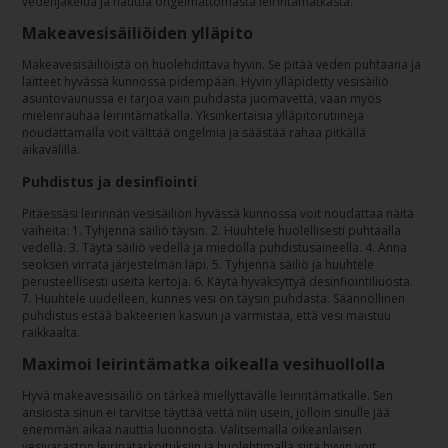
vedenjakelua ja nauttia ongelmattomasta leirintämatkasta.
Makeavesisäiliöiden ylläpito
Makeavesisäiliöistä on huolehdittava hyvin. Se pitää veden puhtaana ja
laitteet hyvässä kunnossa pidempään. Hyvin ylläpidetty vesisäiliö
asuntovaunussa ei tarjoa vain puhdasta juomavettä, vaan myös
mielenrauhaa leirintämatkalla. Yksinkertaisia ylläpitorutiineja
noudattamalla voit välttää ongelmia ja säästää rahaa pitkällä
aikavälillä.
Puhdistus ja desinfiointi
Pitäessäsi leirinnän vesisäiliön hyvässä kunnossa voit noudattaa näitä
vaiheita: 1. Tyhjennä säiliö täysin. 2. Huuhtele huolellisesti puhtaalla
vedellä. 3. Täytä säiliö vedellä ja miedolla puhdistusaineella. 4. Anna
seoksen virrata järjestelmän läpi. 5. Tyhjennä säiliö ja huuhtele
perusteellisesti useita kertoja. 6. Käytä hyväksyttyä desinfiointiliuosta.
7. Huuhtele uudelleen, kunnes vesi on täysin puhdasta. Säännöllinen
puhdistus estää bakteerien kasvun ja varmistaa, että vesi maistuu
raikkaalta.
Maximoi leirintämatka oikealla vesihuollolla
Hyvä makeavesisäiliö on tärkeä miellyttävälle leirintämatkalle. Sen
ansiosta sinun ei tarvitse täyttää vettä niin usein, jolloin sinulle jää
enemmän aikaa nauttia luonnosta. Valitsemalla oikeanlaisen
vesivaraston leirinätarkoituksiin ja huolehtimalla siitä hyvin voit