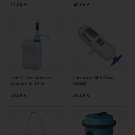
12,00
€
40,00
€
COMET Vesikanisteri
Paisuntasäiliö 5 bar,
pumppulla, 19 ltr
KELLER
79,00
€
38,00
€