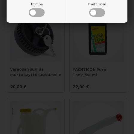
Toimiva
Tilastollinen
Varaosan suojus
YACHTICON Pura
musta täyttösuuttimelle
Tank, 500 ml.
20,00
€
22,00
€