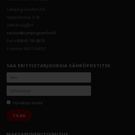
Camping Comfort A/S
Hejreskovvej 11-B
3490 Kvistgård
service@campingcomfort.fi
Puh
+358 41 791 8273
Y-tunnus DK31744237
SAA ERITYISTARJOUKSIA SÄHKÖPOSTITSE
Hyväksyn ehdot
MAKSAMINEN/TOIMITUS