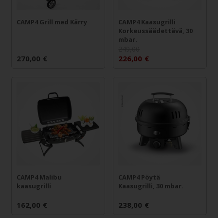
CAMP4 Grill med Kärry
CAMP4 Kaasugrilli
Korkeussäädettävä, 30
mbar.
249,00
270,00
€
226,00
€
CAMP4 Malibu
CAMP4 Pöytä
kaasugrilli
Kaasugrilli, 30 mbar.
162,00
€
238,00
€