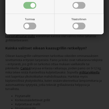
käytännöllisten kaasugrillien valmistajana aktiiviseen ulkoilmaelämään.
Keskittymällä kestäviin materiaaleihin ja harkittuihin yksityiskohtiin
Camp4 luo grillejä, jotka yhdistävät liikkuvuuden ja vakauden.
Innovatiivisiin ratkaisuihin kuuluvat muun muassa automaattinen
Toimiva
Tilastollinen
piezosytytys ja käytännölliset kuljetuslaukut, mikä tekee kokkaamisen
ilosta helppoa paikasta toiseen. Täydellisen grillauskokemuksen
varmistamiseksi saatavilla on myös
erilaisia grillitarvikkeita
, jotka
laajentavat ulkona kokkaamisen mahdollisuuksia. Oikean
kaasupatruuna/-pullo
asetelman kanssa olet valmis mihin tahansa
grillitilanteeseen.
Kuinka valitset oikean kaasugrillin retkeilyyn?
Oikean kaasugrillin valitseminen tarkoittaa oikeiden ominaisuuksien
sovittamista erityisiin tarpeisiisi. Paino ja koko ovat ratkaisevia tekijöitä
– erityisesti, jos grilli on tarkoitus ottaa mukaan vaelluksille tai
piknikeille.
Camp4
tarjoaa erilaisia ratkaisuja, joiden paino on 9-12 kg,
mikä tekee niistä ihanteellisia kuljetettavaksi. Sopivilla
grillitarvikkeilla
voit laajentaa ulkokokkailun mahdollisuuksia. Harkitse myös
käytännöllisiä yksityiskohtia, kuten sisäänrakennettua lämpömittaria ja
automaattista sytytystä, jotka tekevät grillauksesta helppoa ja
turvallista.
Pöytämallit
Korkeussäädettävät grillit
Kuljetettavat mallit
Monitoimigrillit