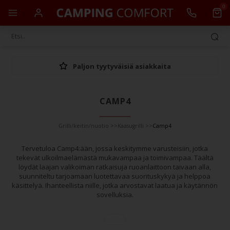
0
Paljon tyytyväisiä asiakkaita
CAMP4
Grilli/keitin/nuotio
>>
Kaasugrilli
>>
Camp4
Tervetuloa Camp4:ään, jossa keskitymme varusteisiin, jotka
tekevät ulkoilmaelämästä mukavampaa ja toimivampaa. Täältä
löydät laajan valikoiman ratkaisuja ruoanlaittoon taivaan alla,
suunniteltu tarjoamaan luotettavaa suorituskykyä ja helppoa
käsittelyä. Ihanteellista niille, jotka arvostavat laatua ja käytännön
sovelluksia.