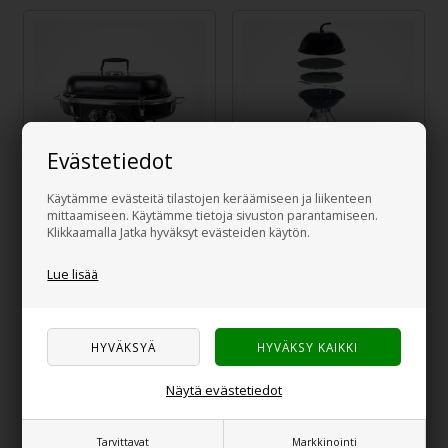
Evästetiedot
Käytämme evästeitä tilastojen keräämiseen ja liikenteen
mittaamiseen. Käytämme tietoja sivuston parantamiseen.
CAMP4 Pöytärunko
CAMP4 Woki 4 in 1,
Klikkaamalla Jatka hyväksyt evästeiden käytön.
Grillille Trolleylla (220237)
40,00
€
142,00
€
Lue lisää
Sivu 1/1
Camp4 kaasugrillit tekevät ulkona
Näytä evästetiedot
kokkaamisesta helppoa
Tarvittavat
Markkinointi
Camp4 on vuosien varrella vakiinnuttanut asemansa luotettavana