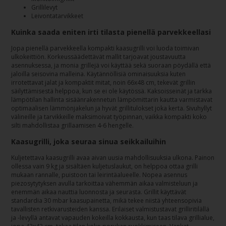
Grillilevyt
Leivontatarvikkeet
Kuinka saada eniten irti tilasta pienellä parvekkeellasi
Jopa pienellä parvekkeella kompakti kaasugrilli voi luoda toimivan
ulkokeittiön. Korkeussäädettävät mallit tarjoavat joustavuutta
asennuksessa, ja monia grillejä voi käyttää sekä suoraan pöydällä että
jaloilla seisovina malleina. Käytännöllisiä ominaisuuksia kuten
irrotettavat jalat ja kompaktit mitat, noin 66x48 cm, tekevät grillin
säilyttämisestä helppoa, kun se ei ole käytössä. Kaksoisseinät ja tarkka
lämpötilan hallinta sisäänrakennetun lämpömittarin kautta varmistavat
optimaalisen lämmönjakelun ja hyvät grillitulokset joka kerta. Sivuhyllyt
välineille ja tarvikkeille maksimoivat työpinnan, vaikka kompakti koko
silti mahdollistaa grillaamisen 4-6 hengelle.
Kaasugrilli, joka seuraa sinua seikkailuihin
Kuljetettava kaasugrilli avaa aivan uusia mahdollisuuksia ulkona. Painon
ollessa vain 9 kg ja sisältäen kuljetuslaukut, on helppoa ottaa grilli
mukaan rannalle, puistoon tai leirintäalueelle. Nopea asennus
piezosytytyksen avulla tarkoittaa vähemmän aikaa valmisteluun ja
enemmän aikaa nauttia luonnosta ja seurasta. Grillit käyttävät
standardia 30 mbar kaasupainetta, mikä tekee niistä yhteensopivia
tavallisten retkivarusteiden kanssa. Erilaiset valmistustavat grilliritilällä
ja -levyllä antavat vapauden kokeilla kokkausta, kun taas tilava grillialue,