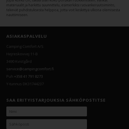
jopa 43x43 cm, takaa tilan koko porukan ruokkimiseen. Vankat
materiaalit ja harkittu suunnittelu, esimerkiksi rasvankeruutoiminto,
tekevät puhdistuksesta helppoa, jotta voit keskittyä ulkona olemisesta
nauttimiseen.
ASIAKASPALVELU
Camping Comfort A/S
Hejreskovvej 11-B
3490 Kvistgård
service@campingcomfort.fi
Puh
+358 41 791 8273
Y-tunnus DK31744237
SAA ERITYISTARJOUKSIA SÄHKÖPOSTITSE