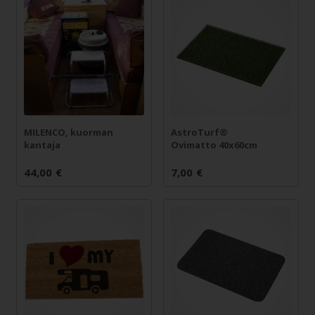
MILENCO, kuorman
AstroTurf®
kantaja
Ovimatto 40x60cm
44,00
€
7,00
€