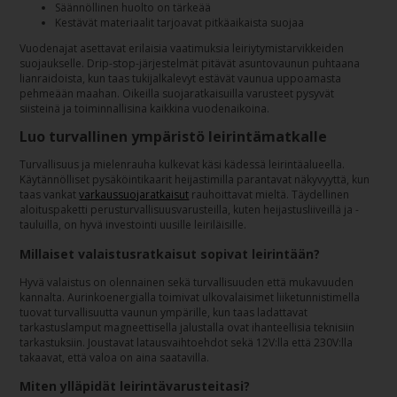
Säännöllinen huolto on tärkeää
Kestävät materiaalit tarjoavat pitkäaikaista suojaa
Vuodenajat asettavat erilaisia vaatimuksia leiriytymistarvikkeiden
suojaukselle. Drip-stop-järjestelmät pitävät asuntovaunun puhtaana
lianraidoista, kun taas tukijalkalevyt estävät vaunua uppoamasta
pehmeään maahan. Oikeilla suojaratkaisuilla varusteet pysyvät
siisteinä ja toiminnallisina kaikkina vuodenaikoina.
Luo turvallinen ympäristö leirintämatkalle
Turvallisuus ja mielenrauha kulkevat käsi kädessä leirintäalueella.
Käytännölliset pysäköintikaarit heijastimilla parantavat näkyvyyttä, kun
taas vankat
varkaussuojaratkaisut
rauhoittavat mieltä. Täydellinen
aloituspaketti perusturvallisuusvarusteilla, kuten heijastusliiveillä ja -
tauluilla, on hyvä investointi uusille leiriläisille.
Millaiset valaistusratkaisut sopivat leirintään?
Hyvä valaistus on olennainen sekä turvallisuuden että mukavuuden
kannalta. Aurinkoenergialla toimivat ulkovalaisimet liiketunnistimella
tuovat turvallisuutta vaunun ympärille, kun taas ladattavat
tarkastuslamput magneettisella jalustalla ovat ihanteellisia teknisiin
tarkastuksiin. Joustavat latausvaihtoehdot sekä 12V:lla että 230V:lla
takaavat, että valoa on aina saatavilla.
Miten ylläpidät leirintävarusteitasi?