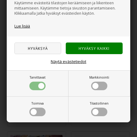
Käytämme evästeitä tilastojen keräämiseen ja liikenteen
mittaamiseen. Käytämme tietoja sivuston parantamiseen.
PINPOINT Ranger -
Pitkä jakoavain/kara
Klikkaamalla Jatka hyväksyt evästeiden käytön.
apu
- 50 cm
Lue lisää
40,00
€
14,00
€
Näytä evästetiedot
Tarvittavat
Markkinointi
PROPLUS Käsikampi,
PRO PLUS
Toimiva
Tilastollinen
62 cm
jatkosovitin 240mm
18,00
€
8,00
€