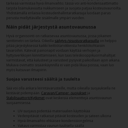
tärkeää varmistaa hyvä ilmanvaihto; tässä voi anti-kondensaattimatto
tarjota lisämukavuutta nukkumiseen ja suojata patjaa kosteusvaurioilta.
Yhdistämällä erilaisia kosteudenhallintaratkaisuja luodaan paras
perusta miellyttävälle sisäilmalle ympäri vuoden.
Näin pidät järjestystä asuntovaunussa
Hyvä organisointi on ratkaisevaa asuntovaunussa, jossa jokainen
senttimetri on tärkeä. Oikeilla
säilytys-/sisustusratkaisuilla
on helppo
pitää järjestyksessä kaikki keittiötarvikkeista henkilökohtaisiin
tavaroihin. Kätevät painonapit voidaan käyttää verhojen ja
hyttysverkkojen kiinnittämiseen, kun taas teleskooppikuormahaltijat
varmistavat, että kalusteet ja varusteet pysyvät paikoillaan ajon aikana.
Mukava ovimatto sisäänkäynnillä ei vain pidä likaa poissa, vaan luo
myös kutsuvan ilmapiirin.
Suojaa varusteesi säältä ja tuulelta
Sää voi olla ankara leirintävarusteille, mutta oikealla suojauksella ne
kestävät pidempään.
Caravan/Camper -suojukset
ja
Stabilisaattorit/Kytkimet
ovat keskeisiä elementtejä asuntovaunun
suojaamisessa.
UV-suojaus pidentää materiaalien käyttöikää
Vedenpitävät ratkaisut pitävät kosteuden ja sateen ulkona
Hyvä ilmanvaihto ehkäisee kondenssiongelmia
Vakaus varmistaa vaunun tuulisella säällä