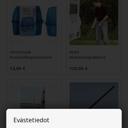
Ultra Fresh
ALKO
Kosteudenpoistoaine
Mukavuuspakkaus
12,00
€
125,00
€
Evästetiedot