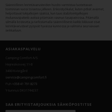
Säännöllinen leirintävarusteiden huolto varmistaa luotettavan
toiminnan vuosi toisensa jälkeen. Erikoistyökalut, kuten pitkät avaimet,
helpottavat tukijalkojen säätöä, kun taas stabilointijalkojen
mukavuuspaketti auttaa pitämään vaunun tasapainossa. Pitämällä
silmällä kosteutta ja tarkistamalla säännöllisesti kaikki liikkuvat osat
leirintävarusteet pysyvät hyvässä kunnossa ja valmiina seuraavaan
seikkailuun.
ASIAKASPALVELU
Camping Comfort A/S
Hejreskovvej 11-B
3490 Kvistgård
service@campingcomfort.fi
Puh
+358 41 791 8273
Y-tunnus DK31744237
SAA ERITYISTARJOUKSIA SÄHKÖPOSTITSE