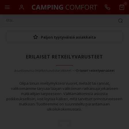
0
Paljon tyytyväisiä asiakkaita
ERILAISET RETKEILYVARUSTEET
Asuntovaunu-/matkailuautotarvikkeet
>>
Erilaiset retkeilyvarusteet
Olipa sinun mieltymyksesi vuoret, metsät tai rannat,
valikoimamme tarjoaa laajan valikoiman ratkaisuja jokaiseen
matkailijan tarpeeseen. Välttämättömistä asioista
poikkeuksellisiin, voit löytää kaiken, mitä tarvitset onnistuneeseen
matkaan. Tuotteemme on suunniteltu parantamaan
ulkoilukokemustasi.