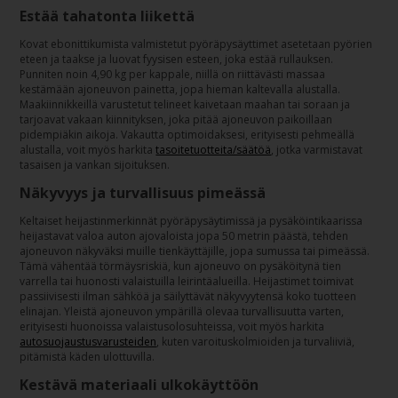
Estää tahatonta liikettä
Kovat ebonittikumista valmistetut pyöräpysäyttimet asetetaan pyörien
eteen ja taakse ja luovat fyysisen esteen, joka estää rullauksen.
Punniten noin 4,90 kg per kappale, niillä on riittävästi massaa
kestämään ajoneuvon painetta, jopa hieman kaltevalla alustalla.
Maakiinnikkeillä varustetut telineet kaivetaan maahan tai soraan ja
tarjoavat vakaan kiinnityksen, joka pitää ajoneuvon paikoillaan
pidempiäkin aikoja. Vakautta optimoidaksesi, erityisesti pehmeällä
alustalla, voit myös harkita
tasoitetuotteita/säätöä
, jotka varmistavat
tasaisen ja vankan sijoituksen.
Näkyvyys ja turvallisuus pimeässä
Keltaiset heijastinmerkinnät pyöräpysäytimissä ja pysäköintikaarissa
heijastavat valoa auton ajovaloista jopa 50 metrin päästä, tehden
ajoneuvon näkyväksi muille tienkäyttäjille, jopa sumussa tai pimeässä.
Tämä vähentää törmäysriskiä, kun ajoneuvo on pysäköitynä tien
varrella tai huonosti valaistuilla leirintäalueilla. Heijastimet toimivat
passiivisesti ilman sähköä ja säilyttävät näkyvyytensä koko tuotteen
elinajan. Yleistä ajoneuvon ympärillä olevaa turvallisuutta varten,
erityisesti huonoissa valaistusolosuhteissa, voit myös harkita
autosuojaustusvarusteiden
, kuten varoituskolmioiden ja turvaliiviä,
pitämistä käden ulottuvilla.
Kestävä materiaali ulkokäyttöön