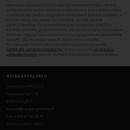
Jättäessäsi asuntoautosi tai peräkärrysi vartioimattomaksi, tehokas
varkaustorjunta suojaa arvokasta omaisuuttasi ja antaa mielenrauhaa.
Pysäköintikaari sisältää integroidun sylinterilukon kolmella avaimella ja
voidaan taittaa alas pääsyn tarjoamiseksi, kun itse tarvitset
pysäköintipaikkaa. Pysäköintitelineet toimitetaan riippulukolla ja
kahdella avaimella, jotka varmistavat, että ajoneuvo pysyy kiinnitettynä
telineisiin. Näkyvät lukitusmekanismit toimivat pelotteena mahdollisille
varkaille, sillä ne selvästi viestivät alueen olevan suojattu.
Turvallisuuden lisäämiseksi voit harkita täydentämistä yleisillä
hälytyksillä, varkaustorjunnalla jne.
tai erikoistuneella
perävaunun
varkaustorjunnalla
, joka voi sisältää kytkentälukkoja tai pyörälukkoja.
ASIAKASPALVELU
Camping Comfort A/S
Hejreskovvej 11-B
3490 Kvistgård
service@campingcomfort.fi
Puh
+358 41 791 8273
Y-tunnus DK31744237