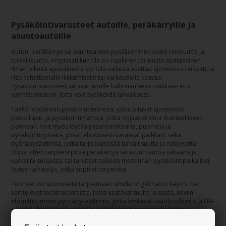
Pysäköintivarusteet autoille, peräkärryille ja
asuntoautoille
Auton, peräkärryn tai asuntoauton pysäköiminen vaatii tarkkuutta ja
turvallisuutta, erityisesti kun tila on rajallinen tai alusta epätasainen.
Ilman oikeita apuvälineitä voi olla vaikeaa asettaa ajoneuvoa tarkasti, ja
riski tahattomalle liikkumiselle tai varkaudelle kasvaa.
Pysäköintivarusteet antavat sinulle hallinnan sekä paikkaan että
varmistamiseen, jotta voit pysäköidä turvallisesti.
Täältä löydät niin pysäköintitelineitä, jotka pitävät ajoneuvosi
paikoillaan, ja pysäköintimattoja, jotka ohjaavat sinut ihanteelliseen
paikkaan. Voit myös löytää pysäköintikaaria, puomeja ja
pysäköintipylväitä, jotka tehokkaasti varaavat paikkasi, sekä
pyöräpysäyttimiä, jotka tarjoavat lisää turvallisuutta ja näkyvyyttä.
Olipa sitten tarpeesi pitää peräkärryä tai asuntoautoa vakaana ja
varkailta suojassa, tai tarvitset selkeän merkinnän pysäköintipaikallesi,
löytyy ratkaisuja, jotka sopivat tarpeisiisi.
Tuotteet on suunniteltu tarjoamaan sinulle ongelmaton käyttö. Ne
vaihtelevat teräsrakenteista, jotka kestävät tuulta ja säätä, koviin
ebonittikumisiin pyöräpysäyttimiin, jotka kestävät sääolosuhteita ja UV-
säteilyä. Pysäköintikaarissa ja pyöräpysäytimissä on heijastavia
merkintöjä, jotka lisäävät näkyvyyttä pimeässä. Pysäköintikaaret