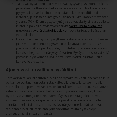
Taittuvat pysäköintikaaret varaavat pysyvän pysäköintipaikkasi
ja voidaan taittaa alas helppoa pääsyä varten. Ne kiinnitetään
pysyvästi ruuveilla kiinteään alustaan, kuten asfalttiin tai
betoniin, ja niissä on integroitu sylinterilukko. Kaaret mittaavat
yleensä 70 x 45 cm pystytettynä ja sopivat yksityisille ajotielle tai
kiinteille paikoille. Voit myös harkita
varkauksilta suojausta
muodossa
pyörälukot/ohjauslukot
, jotka tarjoavat lisäsuojan
varkauksilta.
Ebonittikumiset pyöräpysäyttimet estävät ajoneuvon rullauksen
ja ne voidaan asentaa pysyvästi tai käyttää irtonaisina. Ne
painavat 4,90 kg per kappale, toimitetaan pareina ja niissä on
keltaiset heijastimet näkyvyyttä varten. Pysäyttimet sopivat sekä
pysyville pysäköintipaikoille että lisäturvaksi leirintäalueille
kaltevalle alustalle.
Ajoneuvosi turvallinen pysäköinti
Peräkärryn tai asuntoauton turvallinen pysäköinti vaatii enemmän kuin
pelkän seisontajarrun vetämistä. Kaltevalla alustalla tai pehmeällä
nurmella jopa pienet värähtelyt ohikulkuliikenteestä tai tuulesta voivat
asteittain saada ajoneuvon liikkumaan. Pysäköintivarusteet, kuten
pyöräpysäyttimet ja telineet, luovat fyysisiä esteitä, jotka pitävät
ajoneuvon vakaana, riippumatta siitä pysäköitkö omalle ajotielle,
leirintäalueelle tai tien varteen. Lisäksi näkyvät merkinnät toimivat
tärkeänä turvallisuustekijänä, joka varoittaa muita pysäköidyn
ajoneuvon sijainnista pimeässä.