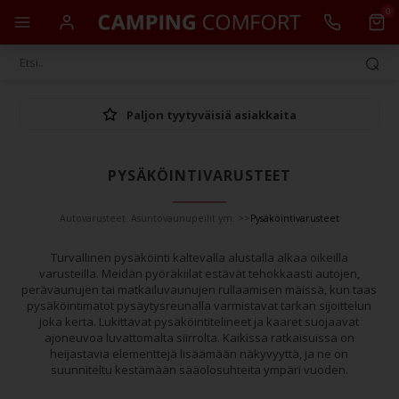
0
Paljon tyytyväisiä asiakkaita
PYSÄKÖINTIVARUSTEET
Autovarusteet. Asuntovaunupeilit ym.
>>
Pysäköintivarusteet
Turvallinen pysäköinti kaltevalla alustalla alkaa oikeilla
varusteilla. Meidän pyöräkiilat estävät tehokkaasti autojen,
perävaunujen tai matkailuvaunujen rullaamisen mäissä, kun taas
pysäköintimatot pysäytysreunalla varmistavat tarkan sijoittelun
joka kerta. Lukittavat pysäköintitelineet ja kaaret suojaavat
ajoneuvoa luvattomalta siirrolta. Kaikissa ratkaisuissa on
heijastavia elementtejä lisäämään näkyvyyttä, ja ne on
suunniteltu kestämään sääolosuhteita ympäri vuoden.