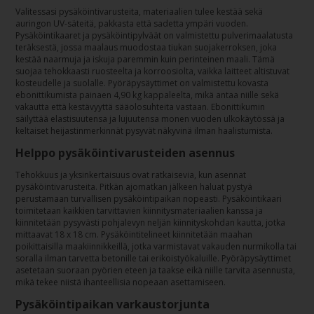
Valitessasi pysäköintivarusteita, materiaalien tulee kestää sekä
auringon UV-säteitä, pakkasta että sadetta ympäri vuoden.
Pysäköintikaaret ja pysäköintipylväät on valmistettu pulverimaalatusta
teräksestä, jossa maalaus muodostaa tiukan suojakerroksen, joka
kestää naarmuja ja iskuja paremmin kuin perinteinen maali. Tämä
suojaa tehokkaasti ruosteelta ja korroosiolta, vaikka laitteet altistuvat
kosteudelle ja suolalle. Pyöräpysäyttimet on valmistettu kovasta
ebonittikumista painaen 4,90 kg kappaleelta, mikä antaa niille sekä
vakautta että kestävyyttä sääolosuhteita vastaan. Ebonittikumin
säilyttää elastisuutensa ja lujuutensa monen vuoden ulkokäytössä ja
keltaiset heijastinmerkinnät pysyvät näkyvinä ilman haalistumista.
Helppo pysäköintivarusteiden asennus
Tehokkuus ja yksinkertaisuus ovat ratkaisevia, kun asennat
pysäköintivarusteita. Pitkän ajomatkan jälkeen haluat pystyä
perustamaan turvallisen pysäköintipaikan nopeasti. Pysäköintikaari
toimitetaan kaikkien tarvittavien kiinnitysmateriaalien kanssa ja
kiinnitetään pysyvästi pohjalevyn neljän kiinnityskohdan kautta, jotka
mittaavat 18 x 18 cm. Pysäköintitelineet kiinnitetään maahan
poikittaisilla maakiinnikkeillä, jotka varmistavat vakauden nurmikolla tai
soralla ilman tarvetta betonille tai erikoistyökaluille. Pyöräpysäyttimet
asetetaan suoraan pyörien eteen ja taakse eikä niille tarvita asennusta,
mikä tekee niistä ihanteellisia nopeaan asettamiseen.
Pysäköintipaikan varkaustorjunta