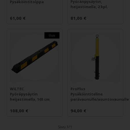
Pyöränpysäytin,
Pysäköintitolppa
heijastimella, 2 kpl.
61,00
€
81,00
€
Uusi
WILTEC
ProPlus
Pyöräpysäytin
Pysäköintiteline
heijastimella, 165 cm
perävaunulle/asuntovaunulle
108,00
€
94,00
€
Sivu 1/1