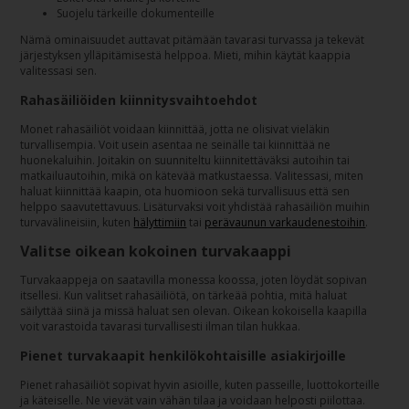
Suojelu tärkeille dokumenteille
Nämä ominaisuudet auttavat pitämään tavarasi turvassa ja tekevät
järjestyksen ylläpitämisestä helppoa. Mieti, mihin käytät kaappia
valitessasi sen.
Rahasäiliöiden kiinnitysvaihtoehdot
Monet rahasäiliöt voidaan kiinnittää, jotta ne olisivat vieläkin
turvallisempia. Voit usein asentaa ne seinälle tai kiinnittää ne
huonekaluihin. Joitakin on suunniteltu kiinnitettäväksi autoihin tai
matkailuautoihin, mikä on kätevää matkustaessa. Valitessasi, miten
haluat kiinnittää kaapin, ota huomioon sekä turvallisuus että sen
helppo saavutettavuus. Lisäturvaksi voit yhdistää rahasäiliön muihin
turvavälineisiin, kuten
hälyttimiin
tai
perävaunun varkaudenestoihin
.
Valitse oikean kokoinen turvakaappi
Turvakaappeja on saatavilla monessa koossa, joten löydät sopivan
itsellesi. Kun valitset rahasäiliötä, on tärkeää pohtia, mitä haluat
säilyttää siinä ja missä haluat sen olevan. Oikean kokoisella kaapilla
voit varastoida tavarasi turvallisesti ilman tilan hukkaa.
Pienet turvakaapit henkilökohtaisille asiakirjoille
Pienet rahasäiliöt sopivat hyvin asioille, kuten passeille, luottokorteille
ja käteiselle. Ne vievät vain vähän tilaa ja voidaan helposti piilottaa.