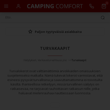
0
Paljon tyytyväisiä asiakkaita
TURVAKAAPIT
Hälytykset, Varkausturvallisuus jne.
>>
Turvakaapit
Turvalokerot ovat välttämättömiä arvokkaiden omaisuuksien
suojelemiseksi matkalla. Nämä tukevat lokerot varmistavat, että
esineesi pysyvät turvallisina ja saavuttamattomina ei-toivotuilta
käsiltä. Ihanteellisia retkeilyyn, missä turvallinen säilytys on
ratkaisevaa, ne tarjoavat rauhoittavan ratkaisun niille, jotka
haluavat mielenrauhaa nauttiessaan luonnosta.