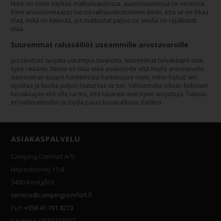
Niitä voi usein käyttää matkailuautoissa, asuntovaunuissa tai veneissä.
Pieni arvoesinekaappi luo turvallisuudentunteen ilman, että se vie liikaa
tilaa, mikä on kätevää, jos matkustat paljon tai sinulla on rajallisesti
tilaa.
Suuremmat rahasäiliöt useammille arvotavaroille
Jos tarvitset suojata useampia tavaroita, suuremmat turvakaapit ovat
hyvä ratkaisu. Niissä on tilaa sekä asiakirjoille että muille arvoesineille.
Suuremman kaapin hankkimista harkitessasi mieti, mihin haluat sen
sijoittaa ja kuinka paljon lisäturvaa se tuo. Valitsemalla oikean kokoisen
turvakaapin voit olla varma, että tavarasi ovat hyvin suojattuja. Tutustu
eri vaihtoehtoihin ja löydä paras turvaratkaisu itsellesi.
ASIAKASPALVELU
Camping Comfort A/S
Hejreskovvej 11-B
3490 Kvistgård
service@campingcomfort.fi
Puh
+358 41 791 8273
Y-tunnus DK31744237