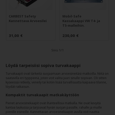
CARBEST Safety
Mobil-Safe
Kannettava Arvoesilei
Kassakaappi VW T4- ja
T5-malleihin.
31,00
€
230,00
€
Sivu 1/1
Löydä tarpeisiisi sopiva turvakaappi
Turvakaapit ovat tärkeitä suojaamaan arvoesineitäsi matkoilla. Niitä on
saatavilla eri tyyppeinä, joten voit valita juuri sinulle sopivan. Oli sitten
kyseessä retkeily, veneily tai kotiin lisää turvallisuutta kaipaava tilanne,
löydät ratkaisun.
Kompaktit turvakaapit matkakäyttöön
Pienet arvoesinekaapit ovat ihanteellisia matkalla. Ne ovat kevyitä
kantaa laukussa ja tarjoavat hyvän suojan passille, rahalle ja muille
pienille esineille. Kannettavan arvoesinekaapin avulla voit nauttia