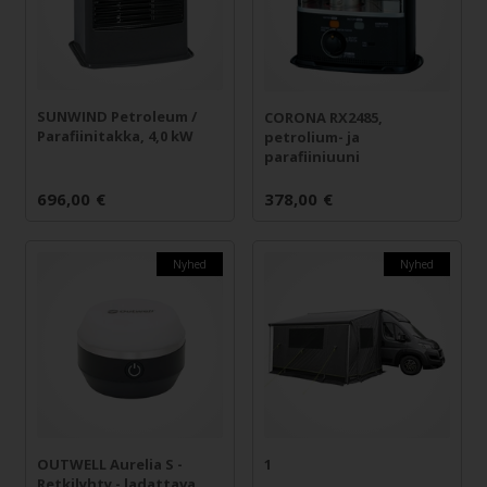
SUNWIND Petroleum /
CORONA RX2485,
Parafiinitakka, 4,0 kW
petrolium- ja
parafiiniuuni
696,00
€
378,00
€
Nyhed
Nyhed
OUTWELL Aurelia S -
1
Retkilyhty - ladattava