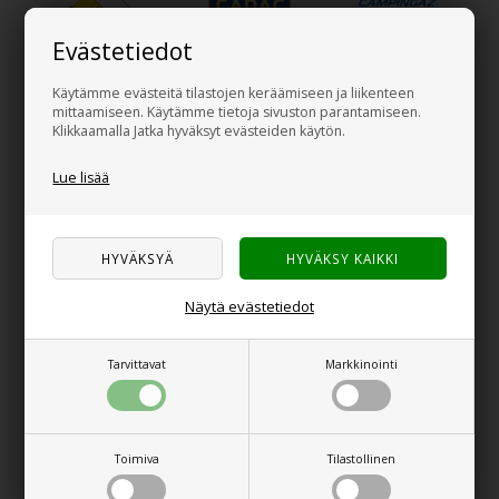
Evästetiedot
Käytämme evästeitä tilastojen keräämiseen ja liikenteen
mittaamiseen. Käytämme tietoja sivuston parantamiseen.
Klikkaamalla Jatka hyväksyt evästeiden käytön.
SUOSITUIMMAT TUOTTEET
Lue lisää
Näytä evästetiedot
Tarvittavat
Markkinointi
HIGH PEAK Como 4.0 - 6.0
REIMO Korotusteltta
Upgrade Premium VW
Toimiva
Tilastollinen
ID buzz, T5 ja T6