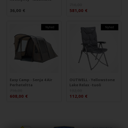
716,00
36,00
€
581,00
€
Nyhed
Nyhed
Easy Camp - Senja 4 Air
OUTWELL - Yellowstone
Perheteltta
Lake Relax -tuoli
716,00
132,00
608,00
€
112,00
€