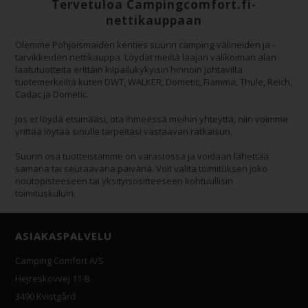
Tervetuloa Campingcomfort.fi-
nettikauppaan
Olemme Pohjoismaiden kenties suurin camping-välineiden ja -
tarvikkeiden nettikauppa. Löydät meiltä laajan valikoiman alan
laatutuotteita erittäin kilpailukykyisin hinnoin johtavilta
tuotemerkeiltä kuten DWT, WALKER, Dometic, Fiamma, Thule, Reich,
Cadac ja Dometic.
Jos et löydä etsimääsi, ota ihmeessä meihin yhteyttä, niin voimme
yrittää löytää sinulle tarpeitasi vastaavan ratkaisun.
Suurin osa tuotteistamme on varastossa ja voidaan lähettää
samana tai seuraavana päivänä. Voit valita toimituksen joko
noutopisteeseen tai yksityisositteeseen kohtuullisin
toimituskuluin.
ASIAKASPALVELU
Camping Comfort A/S
Hejreskovvej 11-B
3490 Kvistgård