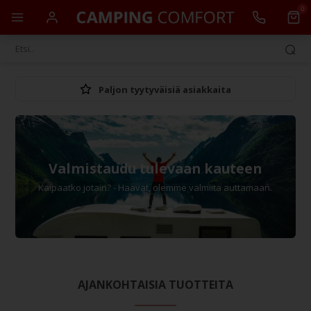
0
Paljon tyytyväisiä asiakkaita
Valmistaudu tulevaan kauteen
Kaipaatko jotain? - Haavat, olemme valmiita auttamaan.
AJANKOHTAISIA TUOTTEITA