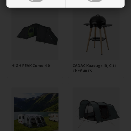
HIGH PEAK Como 4.0
CADAC Kaasugrilli, Citi
Chef 40 FS