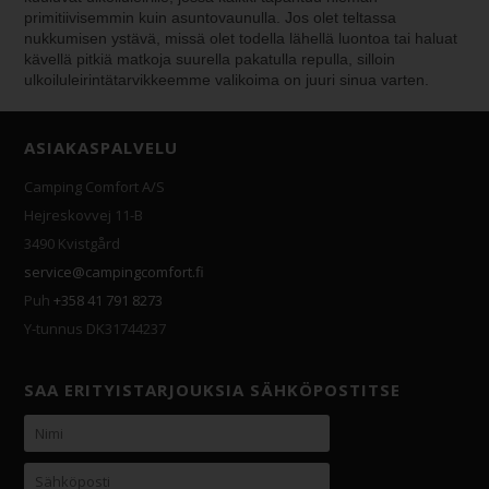
primitiivisemmin kuin asuntovaunulla. Jos olet teltassa
nukkumisen ystävä, missä olet todella lähellä luontoa tai haluat
kävellä pitkiä matkoja suurella pakatulla repulla, silloin
ulkoiluleirintätarvikkeemme valikoima on juuri sinua varten.
ASIAKASPALVELU
Camping Comfort A/S
Hejreskovvej 11-B
3490 Kvistgård
service@campingcomfort.fi
Puh
+358 41 791 8273
Y-tunnus DK31744237
SAA ERITYISTARJOUKSIA SÄHKÖPOSTITSE