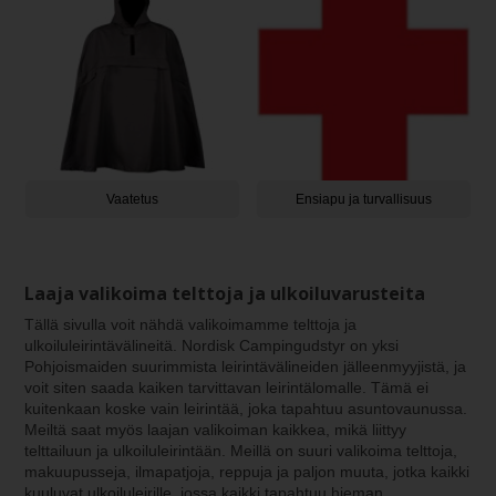
Vaatetus
Ensiapu ja turvallisuus
Laaja valikoima telttoja ja ulkoiluvarusteita
Tällä sivulla voit nähdä valikoimamme telttoja ja
ulkoiluleirintävälineitä. Nordisk Campingudstyr on yksi
Pohjoismaiden suurimmista leirintävälineiden jälleenmyyjistä, ja
voit siten saada kaiken tarvittavan leirintälomalle. Tämä ei
kuitenkaan koske vain leirintää, joka tapahtuu asuntovaunussa.
Meiltä saat myös laajan valikoiman kaikkea, mikä liittyy
telttailuun ja ulkoiluleirintään. Meillä on suuri valikoima telttoja,
makuupusseja, ilmapatjoja, reppuja ja paljon muuta, jotka kaikki
kuuluvat ulkoiluleirille, jossa kaikki tapahtuu hieman