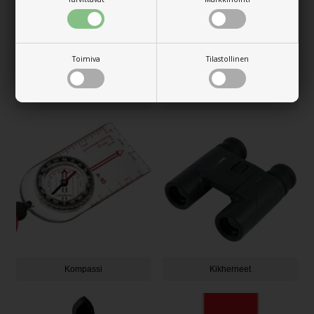
Toimiva
Tilastollinen
Huono / WC
Veitsiä, Kirveitä & Lapioita
Kompassi
Kikherneet